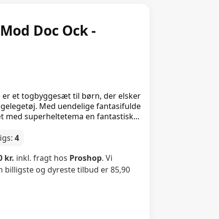
 Mod Doc Ock -
r et togbyggesæt til børn, der elsker
elegetøj. Med uendelige fantasifulde
æt med superheltetema en fantastisk...
igs:
4
 kr.
inkl. fragt hos
Proshop
. Vi
billigste og dyreste tilbud er 85,90