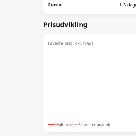
Gucca
1-3 dag
Prisudvikling
Laveste pris inkl. fragt
Målt pris
Estimeret historik