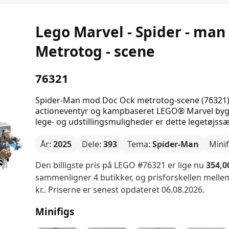
Lego Marvel - Spider - man
Metrotog - scene
76321
Spider-Man mod Doc Ock metrotog-scene (76321) e
actioneventyr og kampbaseret LEGO® Marvel bygg
lege- og udstillingsmuligheder er dette legetøjss
År:
2025
Dele:
393
Tema:
Spider-Man
Minif
Den billigste pris på LEGO #76321 er lige nu
354,00
sammenligner 4 butikker, og prisforskellen mellem 
kr.. Priserne er senest opdateret 06.08.2026.
Minifigs