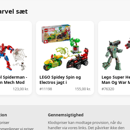
arvel sæt
l Spiderman -
LEGO Spidey Spin og
Lego Super He
an Mech Mod
Electros jagt i
Man Og War 
om
dinosaurkøretøjer
Mod Hammer 
123,00 kr.
#11198
155,00 kr.
#76320
tion
Gennemsigtighed
riser
Klodspriser kan modtage provision, når du
handler via vores links. Det påvirker ikke den
menligner vi priser