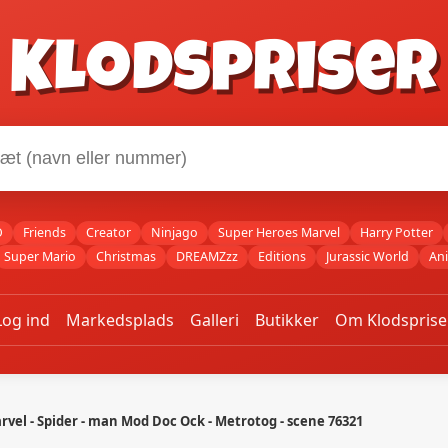
Klodspriser
O
Friends
Creator
Ninjago
Super Heroes Marvel
Harry Potter
Super Mario
Christmas
DREAMZzz
Editions
Jurassic World
An
Log ind
Markedsplads
Galleri
Butikker
Om Klodsprise
rvel - Spider - man Mod Doc Ock - Metrotog - scene 76321