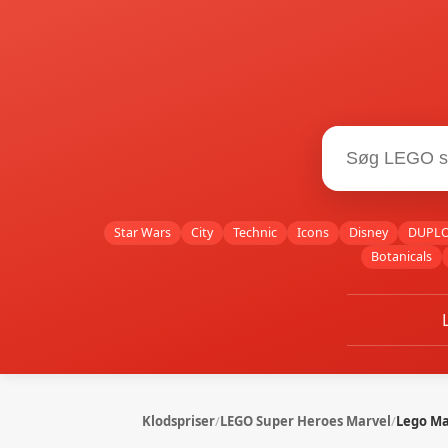
Star Wars
City
Technic
Icons
Disney
DUPL
Botanicals
Klodspriser
/
LEGO Super Heroes Marvel
/
Lego Ma