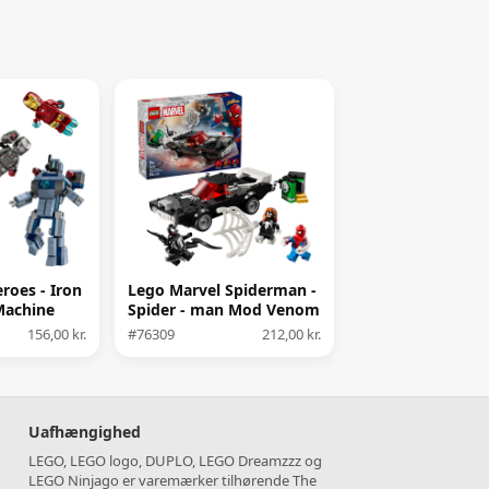
roes - Iron
Lego Marvel Spiderman -
Machine
Spider - man Mod Venom
- droner
Muskelbil
156,00 kr.
#76309
212,00 kr.
Uafhængighed
LEGO, LEGO logo, DUPLO, LEGO Dreamzzz og
LEGO Ninjago er varemærker tilhørende The