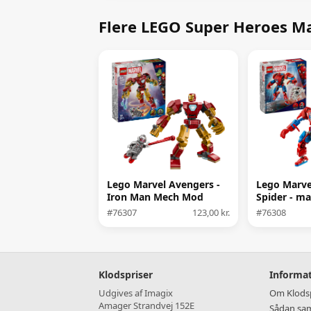
Flere LEGO Super Heroes M
Lego Marvel Avengers -
Lego Marve
Iron Man Mech Mod
Spider - m
Ultron
Anti - ven
#76307
123,00 kr.
#76308
Klodspriser
Informa
Udgives af Imagix
Om Klodsp
Amager Strandvej 152E
Sådan sam