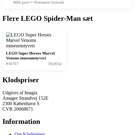
Målt pris
Estimeret historik
Flere LEGO Spider-Man sæt
LEGO Super Heroes Marvel
Venoms museumstyveri
#30707
59,00 kr.
Klodspriser
Udgives af Imagix
Amager Strandvej 152E
2300 København S
CVR 20068671
Information
Om Klodspriser