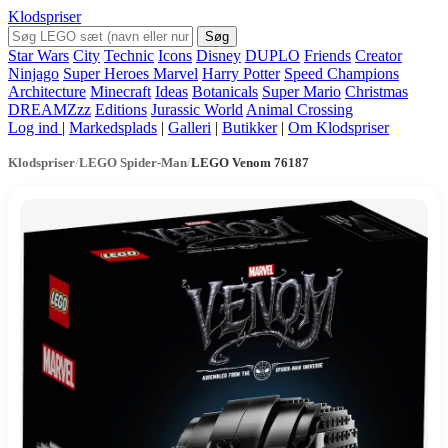
Klodspriser
Søg
Star Wars
City
Technic
Icons
Disney
DUPLO
Friends
Creator
Ninjago
Super Heroes Marvel
Harry Potter
Speed Champions
Architecture
Minecraft
Ideas
Botanicals
Super Mario
Christmas
DREAMZzz
Editions
Jurassic World
Animal Crossing
Log ind
|
Markedsplads
|
Galleri
|
Butikker
|
Om Klodspriser
Klodspriser
/
LEGO Spider-Man
/
LEGO Venom 76187