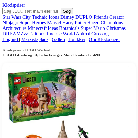
Klodspriser
Søg
Star Wars
City
Technic
Icons
Disney
DUPLO
Friends
Creator
Ninjago
Super Heroes Marvel
Harry Potter
Speed Champions
Architecture
Minecraft
Ideas
Botanicals
Super Mario
Christmas
DREAMZzz
Editions
Jurassic World
Animal Crossing
Log ind
|
Markedsplads
|
Galleri
|
Butikker
|
Om Klodspriser
Klodspriser
/
LEGO Wicked
/
LEGO Glinda og Elphaba besøger Munchkinland 75690