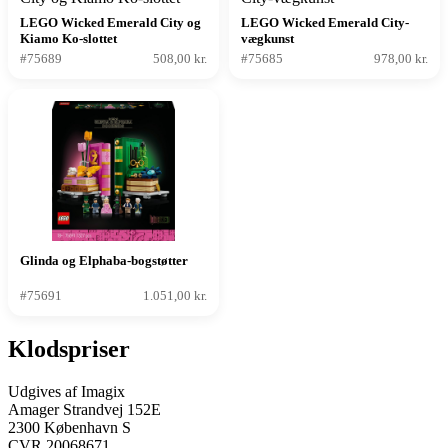
LEGO Wicked Emerald City og
LEGO Wicked Emerald City-
Kiamo Ko-slottet
vægkunst
#75689
508,00 kr.
#75685
978,00 kr.
Glinda og Elphaba-bogstøtter
#75691
1.051,00 kr.
Klodspriser
Udgives af Imagix
Amager Strandvej 152E
2300 København S
CVR 20068671