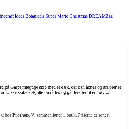
necraft
Ideas
Botanicals
Super Mario
Christmas
DREAMZzz
på Garps mægtige skib med et dæk, der kan åbnes og afslører et
dforske skibets skjulte områder, og gå derefter til en travl...
agt hos
Proshop
. Vi sammenligner 1 butik. Priserne er senest