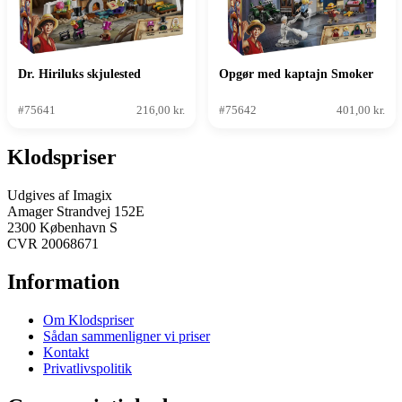
Dr. Hiriluks skjulested
Opgør med kaptajn Smoker
#75641
216,00 kr.
#75642
401,00 kr.
Klodspriser
Udgives af Imagix
Amager Strandvej 152E
2300 København S
CVR 20068671
Information
Om Klodspriser
Sådan sammenligner vi priser
Kontakt
Privatlivspolitik