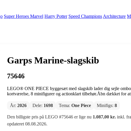
go
Super Heroes Marvel
Harry Potter
Speed Champions
Architecture
Mi
Garps Marine-slagskib
75646
LEGO® ONE PIECE byggesæt med slagskib lader dig sejle ombord 
kortværelse, 8 minifigurer og actionklart tilbehør.Åbn dækket for at u
År:
2026
Dele:
1698
Tema:
One Piece
Minifigs:
8
Den billigste pris på LEGO #75646 er lige nu
1.087,00 kr.
inkl. fr
opdateret 08.08.2026.