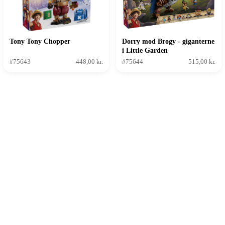
Tony Tony Chopper
Dorry mod Brogy - giganterne
i Little Garden
#75643
448,00 kr.
#75644
515,00 kr.