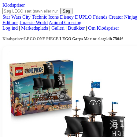
Klodspriser
Søg
Star Wars
City
Technic
Icons
Disney
DUPLO
Friends
Creator
Ninja
Editions
Jurassic World
Animal Crossing
Log ind
|
Markedsplads
|
Galleri
|
Butikker
|
Om Klodspriser
Klodspriser
/
LEGO ONE PIECE
/
LEGO Garps Marine-slagskib 75646