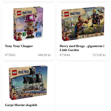
Tony Tony Chopper
Dorry mod Brogy - giganterne i
Little Garden
#75643
448,00 kr.
#75644
515,00 kr.
Garps Marine-slagskib