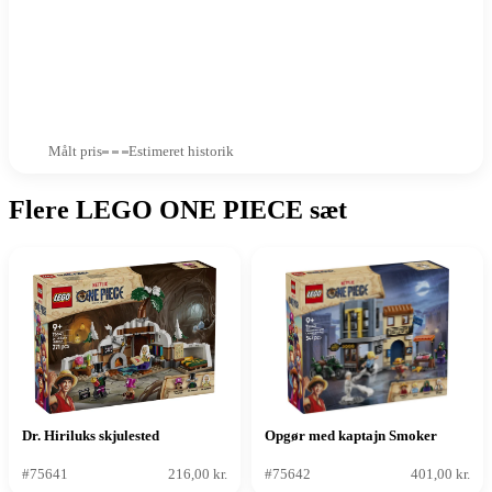
Målt pris
Estimeret historik
Flere LEGO ONE PIECE sæt
Dr. Hiriluks skjulested
Opgør med kaptajn Smoker
#75641
216,00 kr.
#75642
401,00 kr.