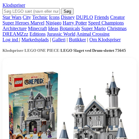
Klodspriser
Søg
Star Wars
City
Technic
Icons
Disney
DUPLO
Friends
Creator
Super Heroes Marvel
Ninjago
Harry Potter
Speed Champions
Architecture
Minecraft
Ideas
Botanicals
Super Mario
Christmas
DREAMZzz
Editions
Jurassic World
Animal Crossing
Log ind
|
Markedsplads
|
Galleri
|
Butikker
|
Om Klodspriser
Klodspriser
/
LEGO ONE PIECE
/
LEGO Slaget ved Drum-slottet 75645