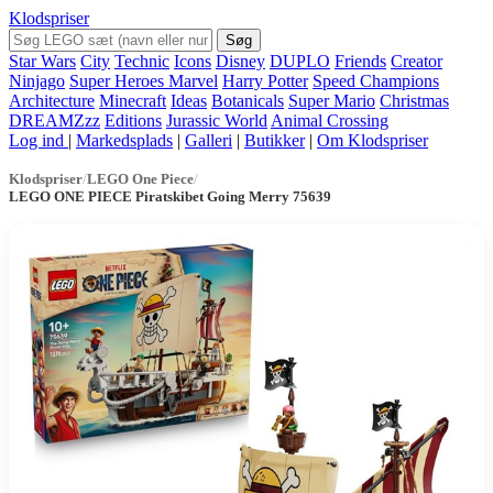
Klodspriser
Søg
Star Wars
City
Technic
Icons
Disney
DUPLO
Friends
Creator
Ninjago
Super Heroes Marvel
Harry Potter
Speed Champions
Architecture
Minecraft
Ideas
Botanicals
Super Mario
Christmas
DREAMZzz
Editions
Jurassic World
Animal Crossing
Log ind
|
Markedsplads
|
Galleri
|
Butikker
|
Om Klodspriser
Klodspriser
/
LEGO One Piece
/
LEGO ONE PIECE Piratskibet Going Merry 75639