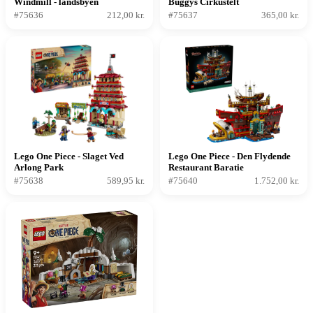
Windmill - landsbyen
Buggys Cirkustelt
#75636
212,00 kr.
#75637
365,00 kr.
Lego One Piece - Slaget Ved
Lego One Piece - Den Flydende
Arlong Park
Restaurant Baratie
#75638
589,95 kr.
#75640
1.752,00 kr.