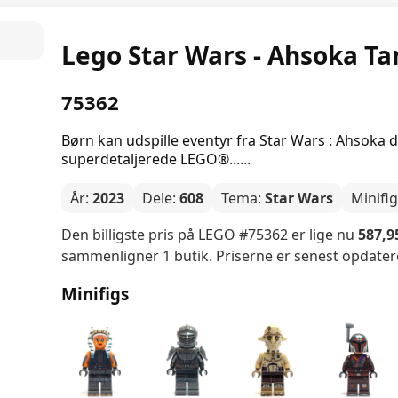
Lego Star Wars - Ahsoka Tan
75362
Børn kan udspille eventyr fra Star Wars : Ahsok
superdetaljerede LEGO®......
År:
2023
Dele:
608
Tema:
Star Wars
Minifi
Den billigste pris på LEGO #75362 er lige nu
587,95
sammenligner 1 butik. Priserne er senest opdater
Minifigs