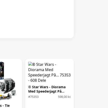
® Star Wars - Diorama
Med Speederjagt På...
75353 - 608 Dele
#75353
598,00 kr.
 - Tie