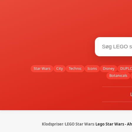
Star Wars
City
Technic
Icons
Disney
DUPL
Botanicals
Klodspriser
/
LEGO Star Wars
/
Lego Star Wars - Ah