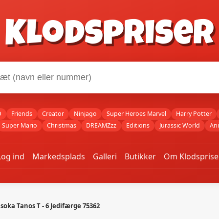
Klodspriser
O
Friends
Creator
Ninjago
Super Heroes Marvel
Harry Potter
Super Mario
Christmas
DREAMZzz
Editions
Jurassic World
An
Log ind
Markedsplads
Galleri
Butikker
Om Klodsprise
soka Tanos T - 6 Jedifærge 75362