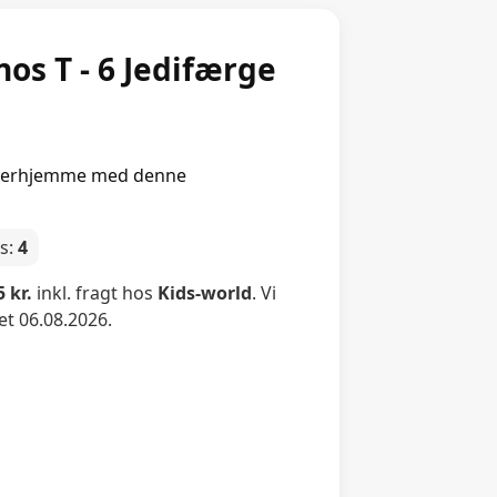
os T - 6 Jedifærge
a derhjemme med denne
gs:
4
 kr.
inkl. fragt hos
Kids-world
. Vi
et 06.08.2026.