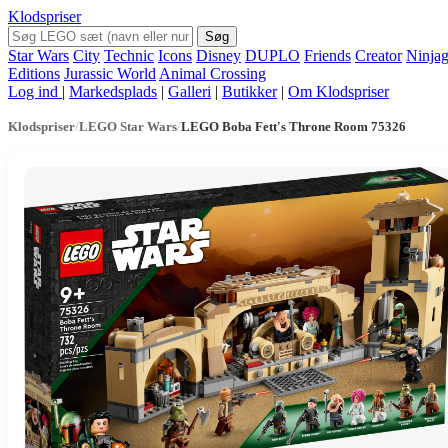
Klodspriser
Søg
Star Wars
City
Technic
Icons
Disney
DUPLO
Friends
Creator
Ninja
Editions
Jurassic World
Animal Crossing
Log ind
|
Markedsplads
|
Galleri
|
Butikker
|
Om Klodspriser
Klodspriser
/
LEGO Star Wars
/
LEGO Boba Fett's Throne Room 75326