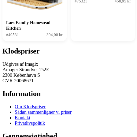
Stjernejager
#75325
458,95 kr.
Lars Family Homestead
Kitchen
#40531
394,00 kr.
Klodspriser
Udgives af Imagix
Amager Strandvej 152E
2300 København S
CVR 20068671
Information
Om Klodspriser
Sådan sammenligner vi priser
Kontakt
Privatlivspolitik
Gennemsigtighed