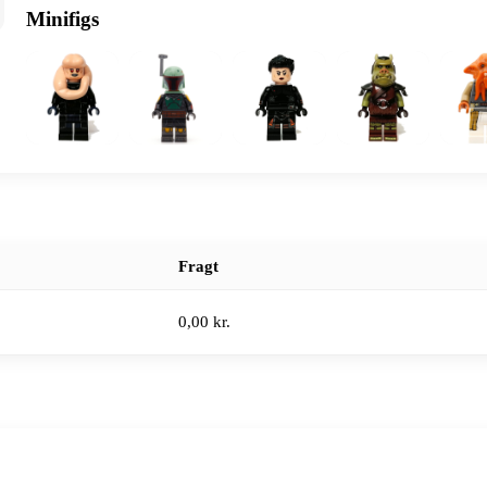
Minifigs
Fragt
0,00 kr.