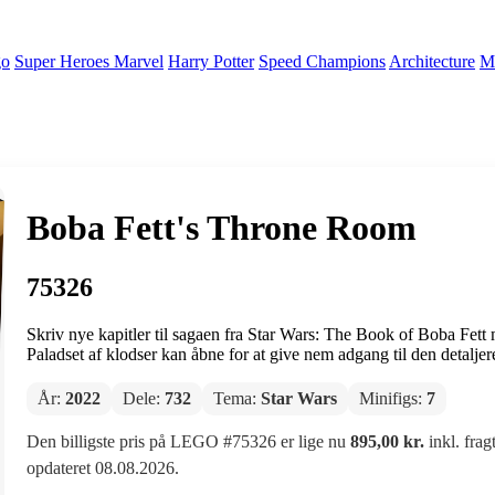
go
Super Heroes Marvel
Harry Potter
Speed Champions
Architecture
Mi
Boba Fett's Throne Room
75326
Skriv nye kapitler til sagaen fra Star Wars: The Book of Boba Fett m
Paladset af klodser kan åbne for at give nem adgang til den detaljer
År:
2022
Dele:
732
Tema:
Star Wars
Minifigs:
7
Den billigste pris på LEGO #75326 er lige nu
895,00 kr.
inkl. frag
opdateret 08.08.2026.