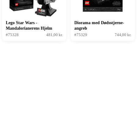
Lego Star Wars -
Diorama med Dødsstjerne-
Mandalorianerens Hjelm
angreb
#75328
481,00 kr.
#75329
744,00 kr.