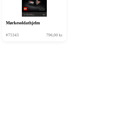
Mørkesoldathjelm
#75343
796,00 kr.