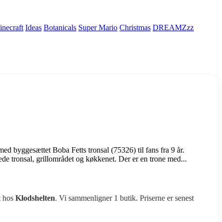
necraft
Ideas
Botanicals
Super Mario
Christmas
DREAMZzz
ed byggesættet Boba Fetts tronsal (75326) til fans fra 9 år.
ede tronsal, grillområdet og køkkenet. Der er en trone med...
t hos
Klodshelten
. Vi sammenligner 1 butik. Priserne er senest