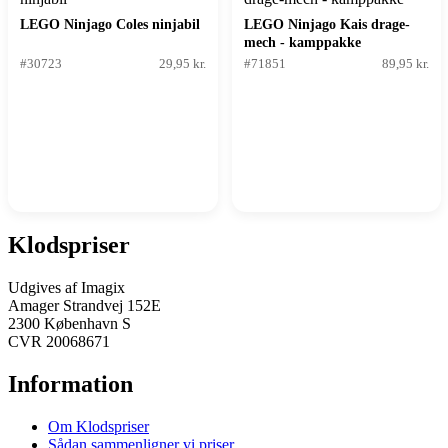
LEGO Ninjago Coles ninjabil
LEGO Ninjago Kais drage-
mech - kamppakke
#30723
29,95 kr.
#71851
89,95 kr.
Klodspriser
Udgives af Imagix
Amager Strandvej 152E
2300 København S
CVR 20068671
Information
Om Klodspriser
Sådan sammenligner vi priser