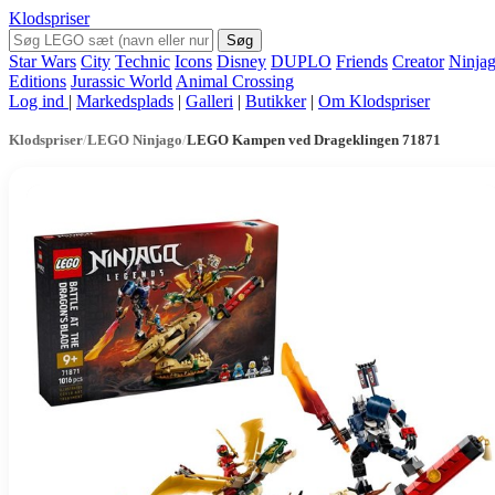
Klodspriser
Søg
Star Wars
City
Technic
Icons
Disney
DUPLO
Friends
Creator
Ninja
Editions
Jurassic World
Animal Crossing
Log ind
|
Markedsplads
|
Galleri
|
Butikker
|
Om Klodspriser
Klodspriser
/
LEGO Ninjago
/
LEGO Kampen ved Drageklingen 71871