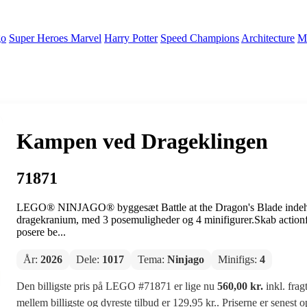
go
Super Heroes Marvel
Harry Potter
Speed Champions
Architecture
Mi
Kampen ved Drageklingen
71871
LEGO® NINJAGO® byggesæt Battle at the Dragon's Blade indehol
dragekranium, med 3 posemuligheder og 4 minifigurer.Skab action
posere be...
År:
2026
Dele:
1017
Tema:
Ninjago
Minifigs:
4
Den billigste pris på LEGO #71871 er lige nu
560,00 kr.
inkl. frag
mellem billigste og dyreste tilbud er 129,95 kr.. Priserne er senest 