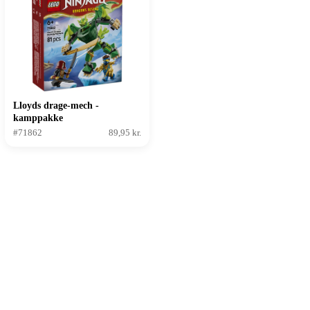
Lloyds drage-mech -
kamppakke
#71862
89,95 kr.