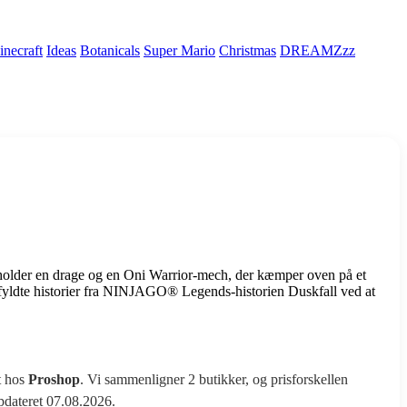
necraft
Ideas
Botanicals
Super Mario
Christmas
DREAMZzz
der en drage og en Oni Warrior-mech, der kæmper oven på et
fyldte historier fra NINJAGO® Legends-historien Duskfall ved at
t hos
Proshop
. Vi sammenligner 2 butikker, og prisforskellen
opdateret 07.08.2026.