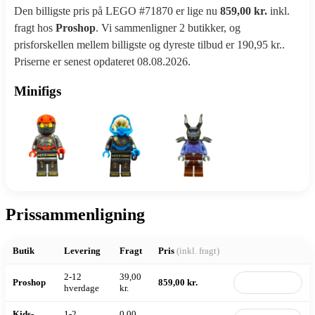
Den billigste pris på LEGO #71870 er lige nu
859,00 kr.
inkl.
fragt hos
Proshop
. Vi sammenligner 2 butikker, og
prisforskellen mellem billigste og dyreste tilbud er 190,95 kr..
Priserne er senest opdateret 08.08.2026.
Minifigs
Prissammenligning
Butik
Levering
Fragt
Pris
(inkl. fragt)
2-12
39,00
Proshop
859,00 kr.
Til butik
hverdage
kr.
Kids-
1-2
0,00