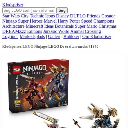
Klodspriser
Søg
Star Wars
City
Technic
Icons
Disney
DUPLO
Friends
Creator
Ninjago
Super Heroes Marvel
Harry Potter
Speed Champions
Architecture
Minecraft
Ideas
Botanicals
Super Mario
Christmas
DREAMZzz
Editions
Jurassic World
Animal Crossing
Log ind
|
Markedsplads
|
Galleri
|
Butikker
|
Om Klodspriser
Klodspriser
/
LEGO Ninjago
/
LEGO De to titan-mechs 71870