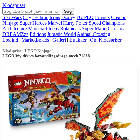
Klodspriser
Søg
Star Wars
City
Technic
Icons
Disney
DUPLO
Friends
Creator
Ninjago
Super Heroes Marvel
Harry Potter
Speed Champions
Architecture
Minecraft
Ideas
Botanicals
Super Mario
Christmas
DREAMZzz
Editions
Jurassic World
Animal Crossing
Log ind
|
Markedsplads
|
Galleri
|
Butikker
|
Om Klodspriser
Klodspriser
/
LEGO Ninjago
/
LEGO Wyldfyres forvandlingsdrage-mech 71868