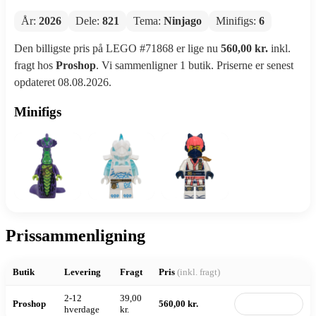
År:
2026
Dele:
821
Tema:
Ninjago
Minifigs:
6
Den billigste pris på LEGO #71868 er lige nu
560,00 kr.
inkl.
fragt hos
Proshop
. Vi sammenligner 1 butik. Priserne er senest
opdateret 08.08.2026.
Minifigs
Prissammenligning
Butik
Levering
Fragt
Pris
(inkl. fragt)
2-12
39,00
Proshop
560,00 kr.
Til butik
hverdage
kr.