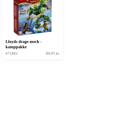
Lloyds drage-mech -
kamppakke
#71862
89,95 kr.