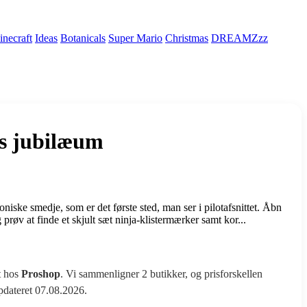
necraft
Ideas
Botanicals
Super Mario
Christmas
DREAMZzz
rs jubilæum
e smedje, som er det første sted, man ser i pilotafsnittet. Åbn
 prøv at finde et skjult sæt ninja-klistermærker samt kor...
t hos
Proshop
. Vi sammenligner 2 butikker, og prisforskellen
opdateret 07.08.2026.