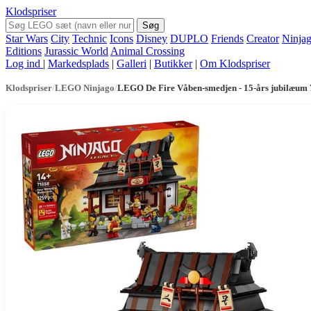
Klodspriser
Søg
Star Wars
City
Technic
Icons
Disney
DUPLO
Friends
Creator
Ninja
Editions
Jurassic World
Animal Crossing
Log ind
|
Markedsplads
|
Galleri
|
Butikker
|
Om Klodspriser
Klodspriser
/
LEGO Ninjago
/
LEGO De Fire Våben-smedjen - 15-års jubilæum