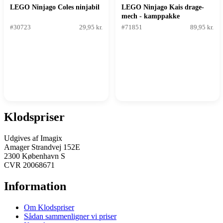
LEGO Ninjago Coles ninjabil
LEGO Ninjago Kais drage-
mech - kamppakke
#30723
29,95 kr.
#71851
89,95 kr.
Klodspriser
Udgives af Imagix
Amager Strandvej 152E
2300 København S
CVR 20068671
Information
Om Klodspriser
Sådan sammenligner vi priser