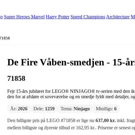
go
Super Heroes Marvel
Harry Potter
Speed Champions
Architecture
Mi
 71858
De Fire Våben-smedjen - 15-å
71858
Fejr 15-års jubilæet for LEGO® NINJAGO® tv-serien med den ikonisk
den for at afsløre et soveværelse og en smedje fyldt med detaljer, og
År:
2026
Dele:
1259
Tema:
Ninjago
Minifigs:
6
Den billigste pris på LEGO #71858 er lige nu
637,00 kr.
inkl. frag
mellem billigste og dyreste tilbud er 162,95 kr.. Priserne er senest 