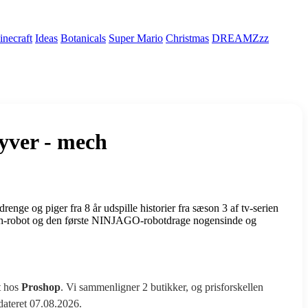
necraft
Ideas
Botanicals
Super Mario
Christmas
DREAMZzz
yver - mech
ge og piger fra 8 år udspille historier fra sæson 3 af tv-serien
-robot og den første NINJAGO-robotdrage nogensinde og
t hos
Proshop
. Vi sammenligner 2 butikker, og prisforskellen
pdateret 07.08.2026.