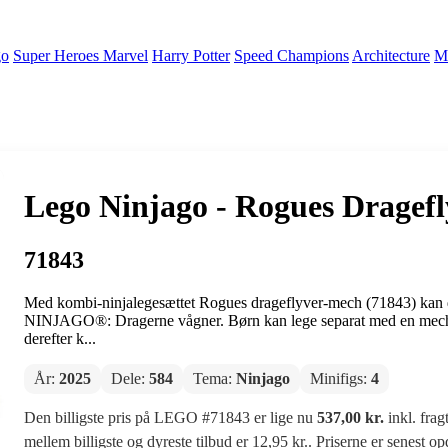
go
Super Heroes Marvel
Harry Potter
Speed Champions
Architecture
Mi
Lego Ninjago - Rogues Dragefl
71843
Med kombi-ninjalegesættet Rogues drageflyver-mech (71843) kan dren
NINJAGO®: Dragerne vågner. Børn kan lege separat med en mech
derefter k...
År:
2025
Dele:
584
Tema:
Ninjago
Minifigs:
4
Den billigste pris på LEGO #71843 er lige nu
537,00 kr.
inkl. frag
mellem billigste og dyreste tilbud er 12,95 kr.. Priserne er senest o