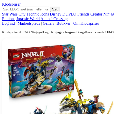
Klodspriser
Søg
Star Wars
City
Technic
Icons
Disney
DUPLO
Friends
Creator
Ninja
Editions
Jurassic World
Animal Crossing
Log ind
|
Markedsplads
|
Galleri
|
Butikker
|
Om Klodspriser
Klodspriser
/
LEGO Ninjago
/
Lego Ninjago - Rogues Drageflyver - mech 71843