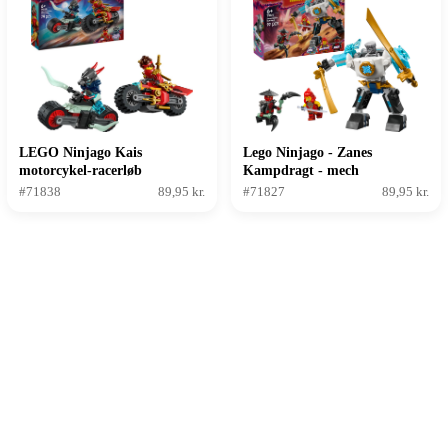
LEGO Ninjago Kais
Lego Ninjago - Zanes
motorcykel-racerløb
Kampdragt - mech
#71838
89,95 kr.
#71827
89,95 kr.