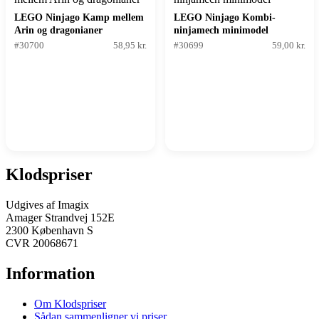
LEGO Ninjago Kamp mellem
LEGO Ninjago Kombi-
Arin og dragonianer
ninjamech minimodel
#30700
58,95 kr.
#30699
59,00 kr.
Klodspriser
Udgives af Imagix
Amager Strandvej 152E
2300 København S
CVR 20068671
Information
Om Klodspriser
Sådan sammenligner vi priser