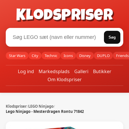
Klodspriser
Søg
Star Wars
City
Technic
Icons
Disney
DUPLO
Friends
Log ind
Markedsplads
Galleri
Butikker
Om Klodspriser
Klodspriser
/
LEGO Ninjago
/
Lego Ninjago - Mesterdragen Rontu 71842