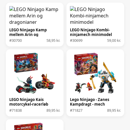
LEGO Ninjago Kamp
LEGO Ninjago Kombi-
mellem Arin og
ninjamech minimodel
dragonianer
#30700
58,95 kr.
#30699
59,00 kr.
LEGO Ninjago Kais
Lego Ninjago - Zanes
motorcykel-racerløb
Kampdragt - mech
#71838
89,95 kr.
#71827
89,95 kr.