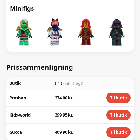
Minifigs
Prissammenligning
Butik
Pris
(inkl. fragt)
Proshop
374,00 kr.
Til butik
Kids-world
399,95 kr.
Til butik
Gucca
409,90 kr.
Til butik