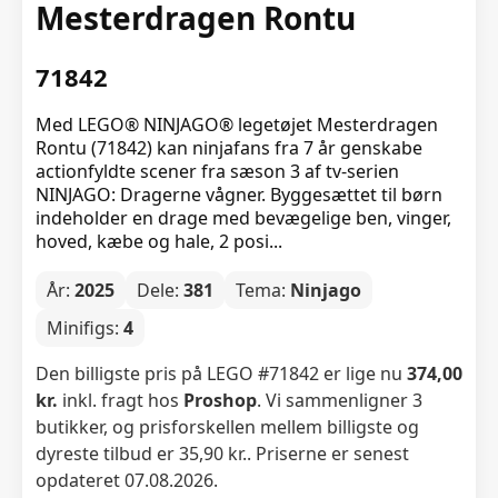
Mesterdragen Rontu
71842
Med LEGO® NINJAGO® legetøjet Mesterdragen
Rontu (71842) kan ninjafans fra 7 år genskabe
actionfyldte scener fra sæson 3 af tv-serien
NINJAGO: Dragerne vågner. Byggesættet til børn
indeholder en drage med bevægelige ben, vinger,
hoved, kæbe og hale, 2 posi...
År:
2025
Dele:
381
Tema:
Ninjago
Minifigs:
4
Den billigste pris på LEGO #71842 er lige nu
374,00
kr.
inkl. fragt hos
Proshop
. Vi sammenligner 3
butikker, og prisforskellen mellem billigste og
dyreste tilbud er 35,90 kr.. Priserne er senest
opdateret 07.08.2026.