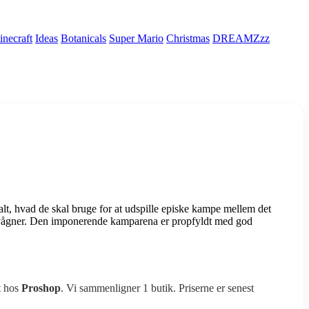
necraft
Ideas
Botanicals
Super Mario
Christmas
DREAMZzz
lt, hvad de skal bruge for at udspille episke kampe mellem det
vågner. Den imponerende kamparena er propfyldt med god
t hos
Proshop
. Vi sammenligner 1 butik. Priserne er senest