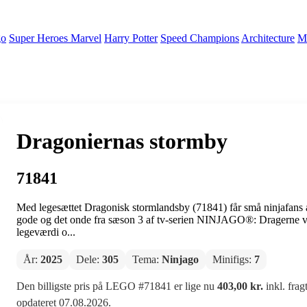
go
Super Heroes Marvel
Harry Potter
Speed Champions
Architecture
Mi
Dragoniernas stormby
71841
Med legesættet Dragonisk stormlandsby (71841) får små ninjafans a
gode og det onde fra sæson 3 af tv-serien NINJAGO®: Dragerne 
legeværdi o...
År:
2025
Dele:
305
Tema:
Ninjago
Minifigs:
7
Den billigste pris på LEGO #71841 er lige nu
403,00 kr.
inkl. frag
opdateret 07.08.2026.