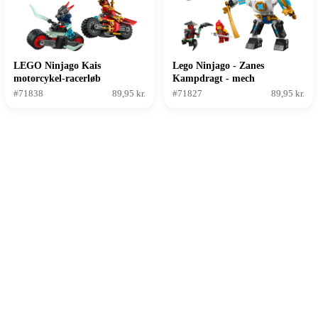
LEGO Ninjago Kais
Lego Ninjago - Zanes
motorcykel-racerløb
Kampdragt - mech
#71838
89,95 kr.
#71827
89,95 kr.