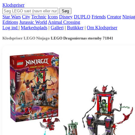
Klodspriser
Søg
Star Wars
City
Technic
Icons
Disney
DUPLO
Friends
Creator
Ninja
Editions
Jurassic World
Animal Crossing
Log ind
|
Markedsplads
|
Galleri
|
Butikker
|
Om Klodspriser
Klodspriser
/
LEGO Ninjago
/
LEGO Dragoniernas stormby 71841