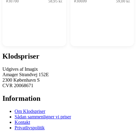
#30700
58,95 kr.
#30699
59,00 kr.
Klodspriser
Udgives af Imagix
Amager Strandvej 152E
2300 København S
CVR 20068671
Information
Om Klodspriser
Sådan sammenligner vi priser
Kontakt
Privatlivspolitik