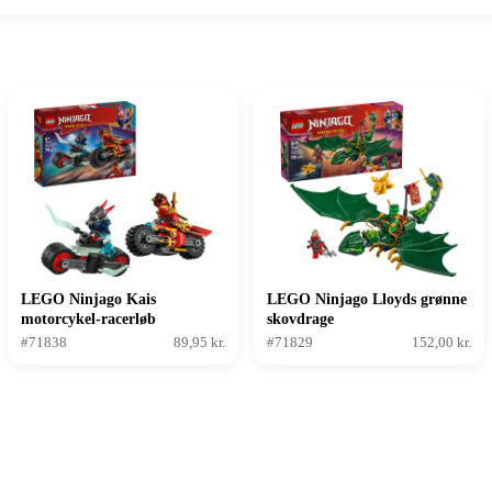
LEGO Ninjago Kais
LEGO Ninjago Lloyds grønne
motorcykel-racerløb
skovdrage
#71838
89,95 kr.
#71829
152,00 kr.