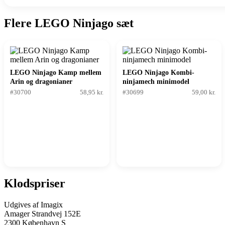
Flere LEGO Ninjago sæt
LEGO Ninjago Kamp mellem
LEGO Ninjago Kombi-
Arin og dragonianer
ninjamech minimodel
#30700
58,95 kr.
#30699
59,00 kr.
Klodspriser
Udgives af Imagix
Amager Strandvej 152E
2300 København S