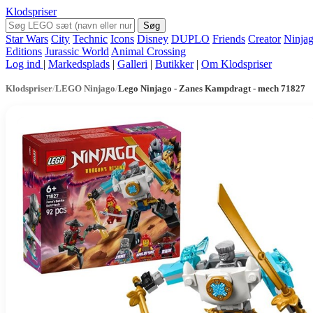
Klodspriser
Søg
Star Wars
City
Technic
Icons
Disney
DUPLO
Friends
Creator
Ninja
Editions
Jurassic World
Animal Crossing
Log ind
|
Markedsplads
|
Galleri
|
Butikker
|
Om Klodspriser
Klodspriser
/
LEGO Ninjago
/
Lego Ninjago - Zanes Kampdragt - mech 71827