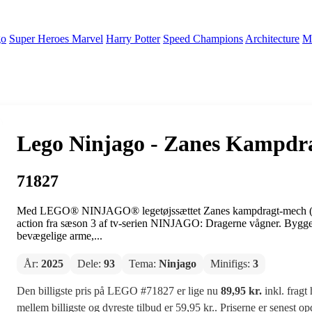
go
Super Heroes Marvel
Harry Potter
Speed Champions
Architecture
Mi
Lego Ninjago - Zanes Kampdr
71827
Med LEGO® NINJAGO® legetøjssættet Zanes kampdragt-mech (71827
action fra sæson 3 af tv-serien NINJAGO: Dragerne vågner. Bygg
bevægelige arme,...
År:
2025
Dele:
93
Tema:
Ninjago
Minifigs:
3
Den billigste pris på LEGO #71827 er lige nu
89,95 kr.
inkl. fragt
mellem billigste og dyreste tilbud er 59,95 kr.. Priserne er senest o