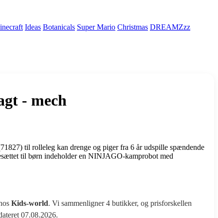
necraft
Ideas
Botanicals
Super Mario
Christmas
DREAMZzz
agt - mech
) til rolleleg kan drenge og piger fra 6 år udspille spændende
esættet til børn indeholder en NINJAGO-kamprobot med
 hos
Kids-world
. Vi sammenligner 4 butikker, og prisforskellen
pdateret 07.08.2026.