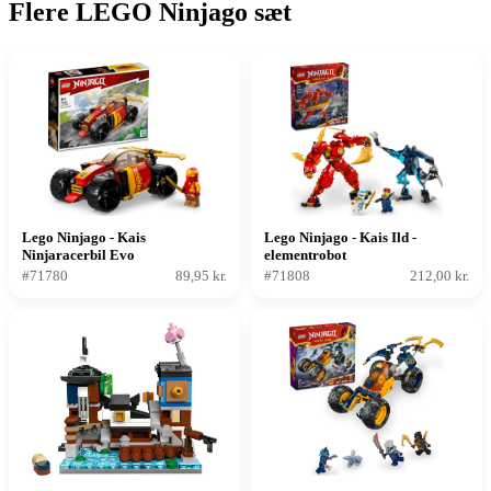
Flere LEGO Ninjago sæt
Lego Ninjago - Kais
Lego Ninjago - Kais Ild -
Ninjaracerbil Evo
elementrobot
#71780
89,95 kr.
#71808
212,00 kr.