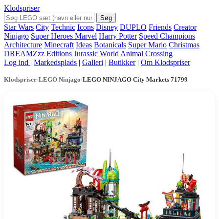
Klodspriser
Søg
Star Wars
City
Technic
Icons
Disney
DUPLO
Friends
Creator
Ninjago
Super Heroes Marvel
Harry Potter
Speed Champions
Architecture
Minecraft
Ideas
Botanicals
Super Mario
Christmas
DREAMZzz
Editions
Jurassic World
Animal Crossing
Log ind
|
Markedsplads
|
Galleri
|
Butikker
|
Om Klodspriser
Klodspriser
/
LEGO Ninjago
/
LEGO NINJAGO City Markets 71799