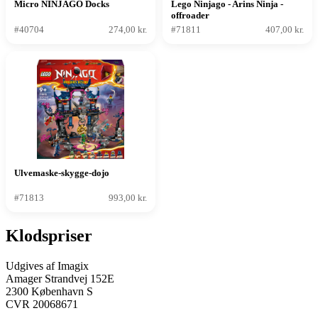
Micro NINJAGO Docks
Lego Ninjago - Arins Ninja -
offroader
#40704
274,00 kr.
#71811
407,00 kr.
Ulvemaske-skygge-dojo
#71813
993,00 kr.
Klodspriser
Udgives af Imagix
Amager Strandvej 152E
2300 København S
CVR 20068671