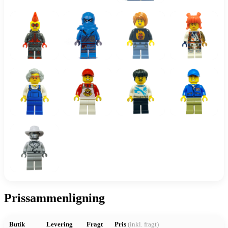
Prissammenligning
Butik
Levering
Fragt
Pris
(inkl. fragt)