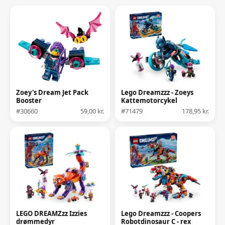
Zoey's Dream Jet Pack
Lego Dreamzzz - Zoeys
Booster
Kattemotorcykel
#30660
59,00 kr.
#71479
178,95 kr.
LEGO DREAMZzz Izzies
Lego Dreamzzz - Coopers
drømmedyr
Robotdinosaur C - rex