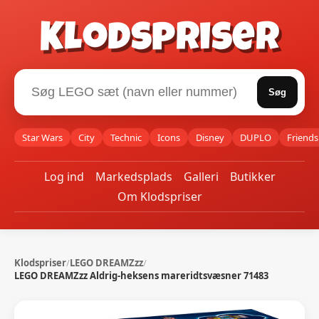
Klodspriser
Søg
Star Wars
City
Technic
Icons
Disney
DUPLO
Friends
Log ind
Markedsplads
Galleri
Butikker
Om Klodspriser
Klodspriser
/
LEGO DREAMZzz
/
LEGO DREAMZzz Aldrig-heksens mareridtsvæsner 71483