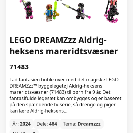
LEGO DREAMZzz Aldrig-
heksens mareridtsvæsner
71483
Lad fantasien boble over med det magiske LEGO
DREAMZzz™ byggelegetøj Aldrig-heksens
mareridtsvæsner (71483) til børn fra 9 år. Det
fantasifulde legesæt kan ombygges og er baseret
på den spændende tv-serie, så drenge og piger
kan lære Aldrig-heksens...
År:
2024
Dele:
464
Tema:
Dreamzzz