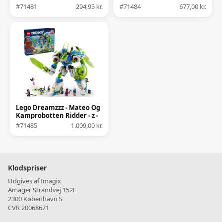
#71481
294,95 kr.
#71484
677,00 kr.
Lego Dreamzzz - Mateo Og
Kamprobotten Ridder - z -
blob
#71485
1.009,00 kr.
Klodspriser
Udgives af Imagix
Amager Strandvej 152E
2300 København S
CVR 20068671