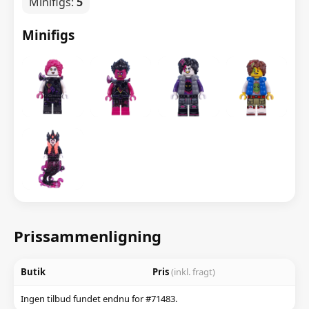
Minifigs:
5
Minifigs
Prissammenligning
Butik
Pris
(inkl. fragt)
Ingen tilbud fundet endnu for #71483.