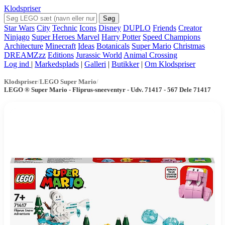
Klodspriser
Søg
Star Wars
City
Technic
Icons
Disney
DUPLO
Friends
Creator
Ninjago
Super Heroes Marvel
Harry Potter
Speed Champions
Architecture
Minecraft
Ideas
Botanicals
Super Mario
Christmas
DREAMZzz
Editions
Jurassic World
Animal Crossing
Log ind
|
Markedsplads
|
Galleri
|
Butikker
|
Om Klodspriser
Klodspriser
/
LEGO Super Mario
/
LEGO ® Super Mario - Fliprus-sneeventyr - Udv. 71417 - 567 Dele 71417