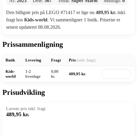
År:
2023
Dele:
567
Tema:
Super Mario
Minifigs:
0
Den billigste pris på LEGO #71417 er lige nu
489,95 kr.
inkl.
fragt hos
Kids-world
. Vi sammenligner 1 butik. Priserne er
senest opdateret 08.08.2026.
Prissammenligning
Butik
Levering
Fragt
Pris
(inkl. fragt)
Kids-
1-2
0,00
489,95 kr.
Til butik
world
hverdage
kr.
Prisudvikling
Laveste pris inkl. fragt
489,95 kr.