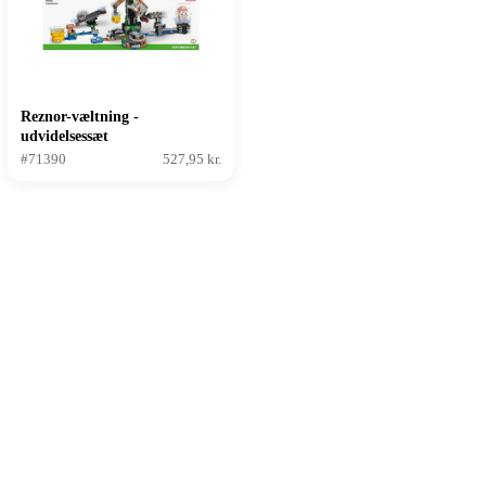
Reznor-væltning -
udvidelsessæt
#71390
527,95 kr.