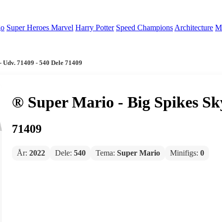
go
Super Heroes Marvel
Harry Potter
Speed Champions
Architecture
Mi
- Udv. 71409 - 540 Dele 71409
® Super Mario - Big Spikes Sky
71409
År:
2022
Dele:
540
Tema:
Super Mario
Minifigs:
0