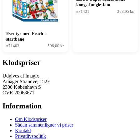
kongs Jungle Jam
udvidelsessæt
#71421
268,95 kr.
Eventyr med Peach -
startbane
#71403
598,00 kr.
Klodspriser
Udgives af Imagix
Amager Strandvej 152E
2300 København S
CVR 20068671
Information
Om Klodspriser
Sådan sammenligner vi priser
Kontakt
Privatlivspolitik