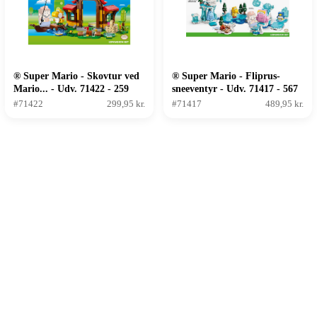
® Super Mario - Skovtur ved
® Super Mario - Fliprus-
Mario... - Udv. 71422 - 259
sneeventyr - Udv. 71417 - 567
Dele
Dele
#71422
299,95 kr.
#71417
489,95 kr.