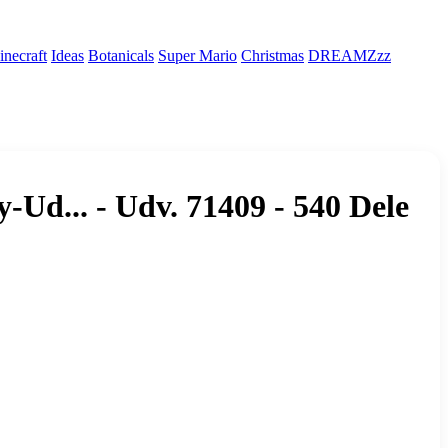
necraft
Ideas
Botanicals
Super Mario
Christmas
DREAMZzz
-Ud... - Udv. 71409 - 540 Dele