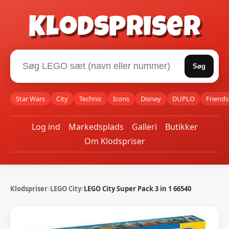
Klodspriser
Søg
Star Wars
City
Technic
Icons
Disney
DUPLO
Friends
Log ind
Markedsplads
Galleri
Butikker
Om Klodspriser
Klodspriser
/
LEGO City
/
LEGO City Super Pack 3 in 1 66540