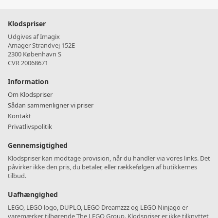
Klodspriser
Udgives af Imagix
Amager Strandvej 152E
2300 København S
CVR 20068671
Information
Om Klodspriser
Sådan sammenligner vi priser
Kontakt
Privatlivspolitik
Gennemsigtighed
Klodspriser kan modtage provision, når du handler via vores links. Det
påvirker ikke den pris, du betaler, eller rækkefølgen af butikkernes
tilbud.
Uafhængighed
LEGO, LEGO logo, DUPLO, LEGO Dreamzzz og LEGO Ninjago er
varemærker tilhørende The LEGO Group. Klodspriser er ikke tilknyttet,