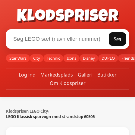
Klodspriser
Søg
Star Wars
City
Technic
Icons
Disney
DUPLO
Friends
Log ind
Markedsplads
Galleri
Butikker
Om Klodspriser
Klodspriser
/
LEGO City
/
LEGO Klassisk sporvogn med strandstop 60506