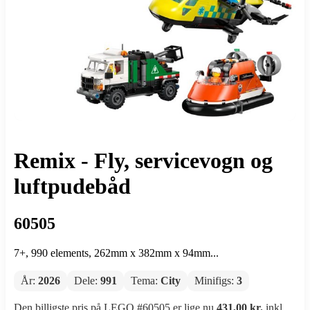
Remix - Fly, servicevogn og
luftpudebåd
60505
7+, 990 elements, 262mm x 382mm x 94mm...
År:
2026
Dele:
991
Tema:
City
Minifigs:
3
Den billigste pris på LEGO #60505 er lige nu
431,00 kr.
inkl.