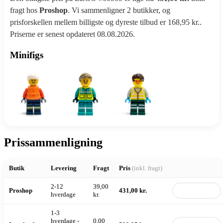
fragt hos
Proshop
. Vi sammenligner 2 butikker, og
prisforskellen mellem billigste og dyreste tilbud er 168,95 kr..
Priserne er senest opdateret 08.08.2026.
Minifigs
Prissammenligning
Butik
Levering
Fragt
Pris
(inkl. fragt)
2-12
39,00
Proshop
431,00 kr.
Til butik
hverdage
kr.
1-3
hverdage -
0,00