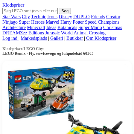
Klodspriser
Søg
Star Wars
City
Technic
Icons
Disney
DUPLO
Friends
Creator
Ninjago
Super Heroes Marvel
Harry Potter
Speed Champions
Architecture
Minecraft
Ideas
Botanicals
Super Mario
Christmas
DREAMZzz
Editions
Jurassic World
Animal Crossing
Log ind
|
Markedsplads
|
Galleri
|
Butikker
|
Om Klodspriser
Klodspriser
/
LEGO City
/
LEGO Remix - Fly, servicevogn og luftpudebåd 60505