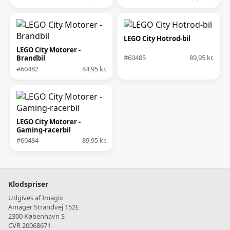
LEGO City Hotrod-bil
LEGO City Motorer -
#60485
89,95 kr.
Brandbil
#60482
84,95 kr.
LEGO City Motorer -
Gaming-racerbil
#60484
89,95 kr.
Klodspriser
Udgives af Imagix
Amager Strandvej 152E
2300 København S
CVR 20068671