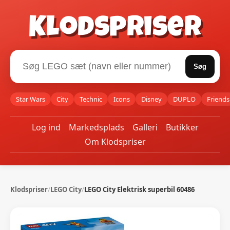
Klodspriser
Søg
Star Wars
City
Technic
Icons
Disney
DUPLO
Friends
Log ind
Markedsplads
Galleri
Butikker
Om Klodspriser
Klodspriser
/
LEGO City
/
LEGO City Elektrisk superbil 60486