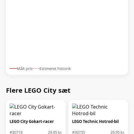
Målt pris
Estimeret historik
Flere LEGO City sæt
LEGO City Gokart-racer
LEGO Technic Hotrod-bil
#30719
29,95 kr.
#30735
29,95 kr.