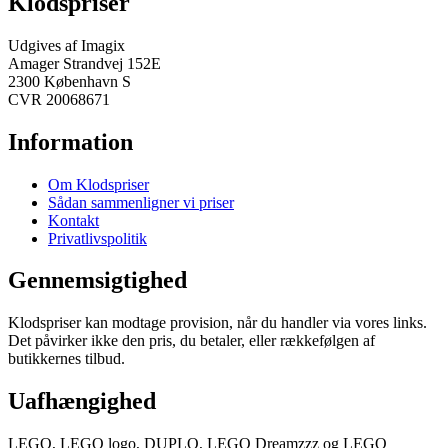
Klodspriser
Udgives af Imagix
Amager Strandvej 152E
2300 København S
CVR 20068671
Information
Om Klodspriser
Sådan sammenligner vi priser
Kontakt
Privatlivspolitik
Gennemsigtighed
Klodspriser kan modtage provision, når du handler via vores links.
Det påvirker ikke den pris, du betaler, eller rækkefølgen af
butikkernes tilbud.
Uafhængighed
LEGO, LEGO logo, DUPLO, LEGO Dreamzzz og LEGO