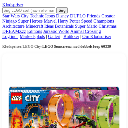
Klodspriser
Søg
Star Wars
City
Technic
Icons
Disney
DUPLO
Friends
Creator
Ninjago
Super Heroes Marvel
Harry Potter
Speed Champions
Architecture
Minecraft
Ideas
Botanicals
Super Mario
Christmas
DREAMZzz
Editions
Jurassic World
Animal Crossing
Log ind
|
Markedsplads
|
Galleri
|
Butikker
|
Om Klodspriser
Klodspriser
/
LEGO City
/
LEGO Stuntarena med dobbelt loop 60339