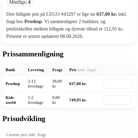
Minifigs:
4
Den billigste pris på LEGO #43297 er lige nu
637,00 kr.
inkl.
fragt hos
Proshop
. Vi sammenligner 2 butikker, og
prisforskellen mellem billigste og dyreste tilbud er 112,95 kr..
Priserne er senest opdateret 08.08.2026.
Prissammenligning
Butik
Levering
Fragt
Pris
(inkl. fragt)
2-12
39,00
Proshop
637,00 kr.
Til butik
hverdage
kr.
Kids-
1-2
0,00
749,95 kr.
Til butik
world
hverdage
kr.
Prisudvikling
Laveste pris inkl. fragt