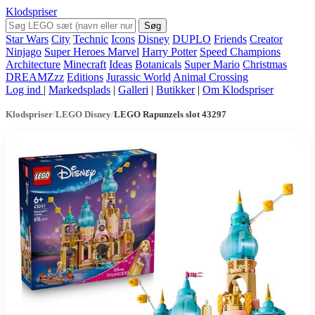
Klodspriser
Søg
Star Wars
City
Technic
Icons
Disney
DUPLO
Friends
Creator
Ninjago
Super Heroes Marvel
Harry Potter
Speed Champions
Architecture
Minecraft
Ideas
Botanicals
Super Mario
Christmas
DREAMZzz
Editions
Jurassic World
Animal Crossing
Log ind
|
Markedsplads
|
Galleri
|
Butikker
|
Om Klodspriser
Klodspriser
/
LEGO Disney
/
LEGO Rapunzels slot 43297