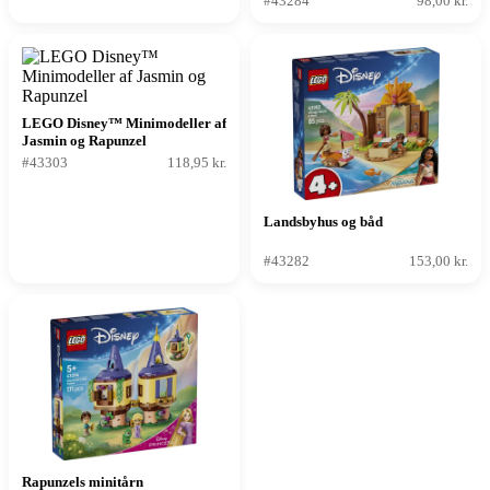
#43284
98,00 kr.
LEGO Disney™ Minimodeller af
Jasmin og Rapunzel
#43303
118,95 kr.
Landsbyhus og båd
#43282
153,00 kr.
Rapunzels minitårn