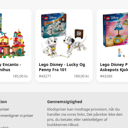
y Encanto -
Lego Disney - Lucky Og
Lego Disney P
nihus
Penny Fra 101
Askepots Kjol
Dalmatinere
185,00 kr.
#43271
189,00 kr.
#43266
tion
Gennemsigtighed
riser
Klodspriser kan modtage provision, når du
handler via vores links. Det påvirker ikke den
menligner vi priser
pris, du betaler, eller rækkefølgen af
butikkernes tilbud.