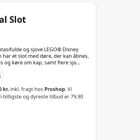
l Slot
fantasifulde og sjove LEGO® Disney
m har et slot med døre, der kan åbnes,
 og køre om kap, samt flere sjo...
4
 kr.
inkl. fragt hos
Proshop
. Vi
billigste og dyreste tilbud er 79,90