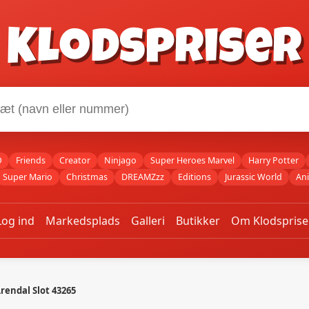
Klodspriser
O
Friends
Creator
Ninjago
Super Heroes Marvel
Harry Potter
Super Mario
Christmas
DREAMZzz
Editions
Jurassic World
An
Log ind
Markedsplads
Galleri
Butikker
Om Klodsprise
rendal Slot 43265