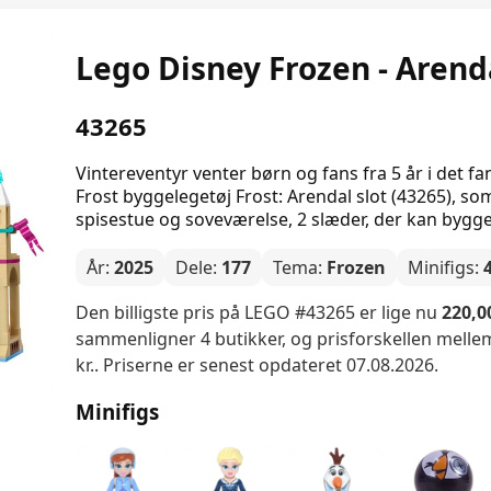
Lego Disney Frozen - Arenda
43265
Vintereventyr venter børn og fans fra 5 år i det 
Frost byggelegetøj Frost: Arendal slot (43265), so
spisestue og soveværelse, 2 slæder, der kan bygges
År:
2025
Dele:
177
Tema:
Frozen
Minifigs:
Den billigste pris på LEGO #43265 er lige nu
220,00
sammenligner 4 butikker, og prisforskellen mellem 
kr.. Priserne er senest opdateret 07.08.2026.
Minifigs