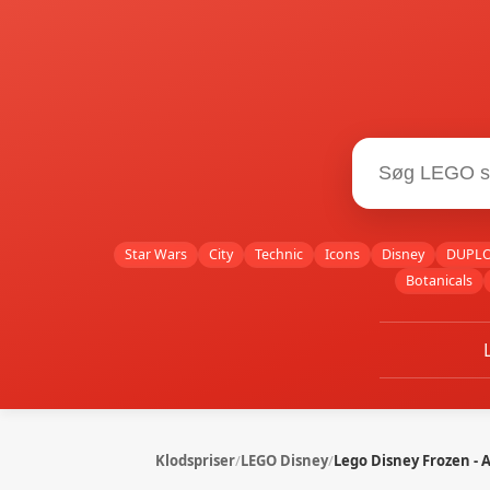
Star Wars
City
Technic
Icons
Disney
DUPL
Botanicals
Klodspriser
/
LEGO Disney
/
Lego Disney Frozen - A