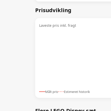
Prisudvikling
Laveste pris inkl. fragt
Målt pris
Estimeret historik
Flere LEGO Disney sæt