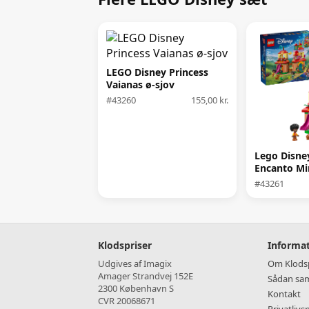
LEGO Disney Princess
Vaianas ø-sjov
#43260
155,00 kr.
Lego Disne
Encanto Mi
#43261
Klodspriser
Informa
Udgives af Imagix
Om Klodsp
Amager Strandvej 152E
Sådan sam
2300 København S
Kontakt
CVR 20068671