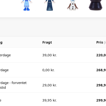
ng
Fragt
Pris
(
erdage
39,00 kr.
220,0
rdage
0,00 kr.
268,9
dage - forventet
29,00 kr.
298,9
stid
e
39,95 kr.
299,9