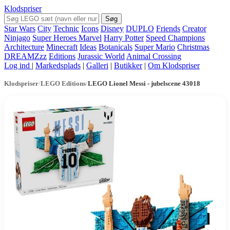
Klodspriser
Søg
Star Wars
City
Technic
Icons
Disney
DUPLO
Friends
Creator
Ninjago
Super Heroes Marvel
Harry Potter
Speed Champions
Architecture
Minecraft
Ideas
Botanicals
Super Mario
Christmas
DREAMZzz
Editions
Jurassic World
Animal Crossing
Log ind
|
Markedsplads
|
Galleri
|
Butikker
|
Om Klodspriser
Klodspriser
/
LEGO Editions
/
LEGO Lionel Messi - jubelscene 43018