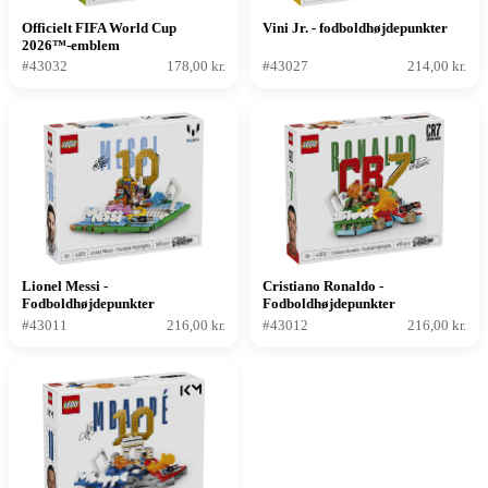
Officielt FIFA World Cup
Vini Jr. - fodboldhøjdepunkter
2026™-emblem
#43032
178,00 kr.
#43027
214,00 kr.
Lionel Messi -
Cristiano Ronaldo -
Fodboldhøjdepunkter
Fodboldhøjdepunkter
#43011
216,00 kr.
#43012
216,00 kr.