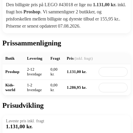
Den billigste pris på LEGO #43018 er lige nu
1.131,00 kr.
inkl.
fragt hos
Proshop
. Vi sammenligner 2 butikker, og
prisforskellen mellem billigste og dyreste tilbud er 155,95 kr..
Priserne er senest opdateret 07.08.2026.
Prissammenligning
Butik
Levering
Fragt
Pris
(inkl. fragt)
2-12
0,00
Proshop
1.131,00 kr.
Til butik
hverdage
kr.
Kids-
1-2
0,00
1.286,95 kr.
Til butik
world
hverdage
kr.
Prisudvikling
Laveste pris inkl. fragt
1.131,00 kr.