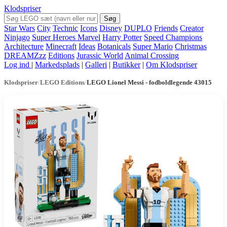
Klodspriser
Søg
Star Wars
City
Technic
Icons
Disney
DUPLO
Friends
Creator
Ninjago
Super Heroes Marvel
Harry Potter
Speed Champions
Architecture
Minecraft
Ideas
Botanicals
Super Mario
Christmas
DREAMZzz
Editions
Jurassic World
Animal Crossing
Log ind
|
Markedsplads
|
Galleri
|
Butikker
|
Om Klodspriser
Klodspriser
/
LEGO Editions
/
LEGO Lionel Messi - fodboldlegende 43015