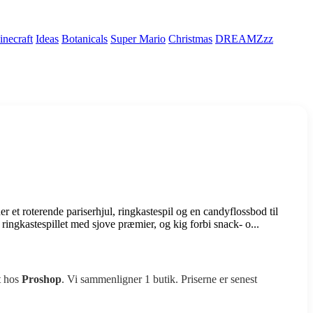
necraft
Ideas
Botanicals
Super Mario
Christmas
DREAMZzz
 roterende pariserhjul, ringkastespil og en candyflossbod til
ringkastespillet med sjove præmier, og kig forbi snack- o...
t hos
Proshop
. Vi sammenligner 1 butik. Priserne er senest