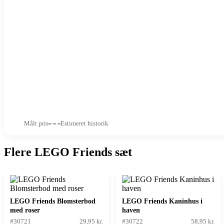
Målt pris
Estimeret historik
Flere LEGO Friends sæt
LEGO Friends Blomsterbod
LEGO Friends Kaninhus i
med roser
haven
#30721
29,95 kr.
#30722
58,95 kr.