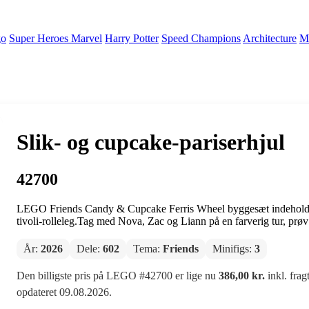
go
Super Heroes Marvel
Harry Potter
Speed Champions
Architecture
Mi
Slik- og cupcake-pariserhjul
42700
LEGO Friends Candy & Cupcake Ferris Wheel byggesæt indeholder et
tivoli-rolleleg.Tag med Nova, Zac og Liann på en farverig tur, prøv 
År:
2026
Dele:
602
Tema:
Friends
Minifigs:
3
Den billigste pris på LEGO #42700 er lige nu
386,00 kr.
inkl. frag
opdateret 09.08.2026.