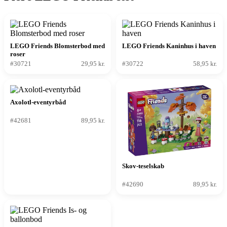
LEGO Friends Blomsterbod med
LEGO Friends Kaninhus i haven
roser
#30721
29,95 kr.
#30722
58,95 kr.
Axolotl-eventyrbåd
#42681
89,95 kr.
Skov-teselskab
#42690
89,95 kr.