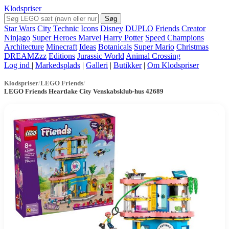
Klodspriser
Søg
Star Wars
City
Technic
Icons
Disney
DUPLO
Friends
Creator
Ninjago
Super Heroes Marvel
Harry Potter
Speed Champions
Architecture
Minecraft
Ideas
Botanicals
Super Mario
Christmas
DREAMZzz
Editions
Jurassic World
Animal Crossing
Log ind
|
Markedsplads
|
Galleri
|
Butikker
|
Om Klodspriser
Klodspriser
/
LEGO Friends
/
LEGO Friends Heartlake City Venskabsklub-hus 42689