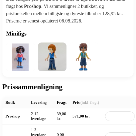
fragt hos
Proshop
. Vi sammenligner 2 butikker, og
prisforskellen mellem billigste og dyreste tilbud er 128,95 kr..
Priserne er senest opdateret 06.08.2026.
Minifigs
Prissammenligning
Butik
Levering
Fragt
Pris
(inkl. fragt)
2-12
39,00
Proshop
571,00 kr.
Til butik
hverdage
kr.
1-3
hverdage -
0,00