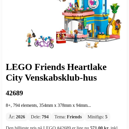
LEGO Friends Heartlake
City Venskabsklub-hus
42689
8+, 794 elements, 354mm x 378mm x 94mm...
År:
2026
Dele:
794
Tema:
Friends
Minifigs:
5
Den billigste pris på LEGO #42689 er lige nu
571,00 kr.
inkl.