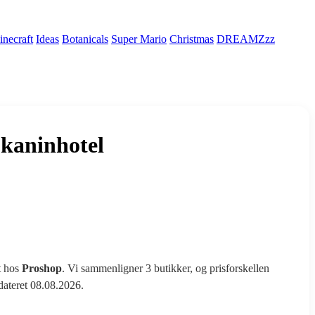
necraft
Ideas
Botanicals
Super Mario
Christmas
DREAMZzz
kaninhotel
t hos
Proshop
. Vi sammenligner 3 butikker, og prisforskellen
pdateret 08.08.2026.