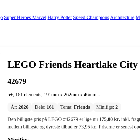
go
Super Heroes Marvel
Harry Potter
Speed Champions
Architecture
Mi
LEGO Friends Heartlake City 
42679
5+, 161 elements, 191mm x 262mm x 46mm...
År:
2026
Dele:
161
Tema:
Friends
Minifigs:
2
Den billigste pris på LEGO #42679 er lige nu
175,00 kr.
inkl. frag
mellem billigste og dyreste tilbud er 73,95 kr.. Priserne er senest o
Minifigs