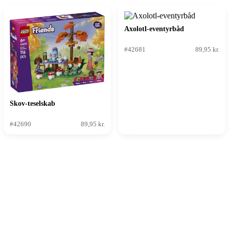
Axolotl-eventyrbåd
#42681
89,95 kr.
Skov-teselskab
#42690
89,95 kr.