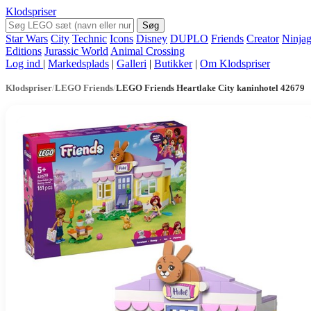
Klodspriser
Søg
Star Wars
City
Technic
Icons
Disney
DUPLO
Friends
Creator
Ninja
Editions
Jurassic World
Animal Crossing
Log ind
|
Markedsplads
|
Galleri
|
Butikker
|
Om Klodspriser
Klodspriser
/
LEGO Friends
/
LEGO Friends Heartlake City kaninhotel 42679