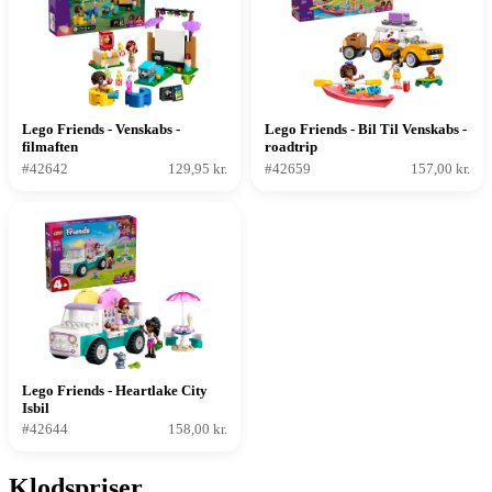
Lego Friends - Venskabs -
Lego Friends - Bil Til Venskabs -
filmaften
roadtrip
#42642
129,95 kr.
#42659
157,00 kr.
Lego Friends - Heartlake City
Isbil
#42644
158,00 kr.
Klodspriser