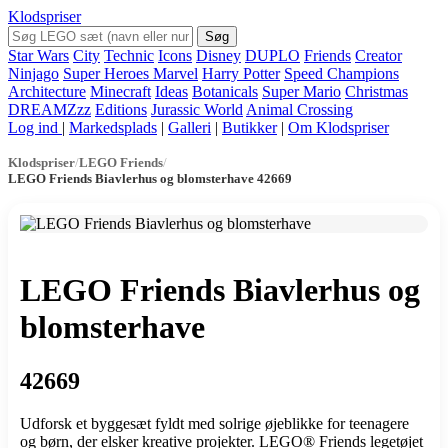
Klodspriser
Søg
Star Wars
City
Technic
Icons
Disney
DUPLO
Friends
Creator
Ninjago
Super Heroes Marvel
Harry Potter
Speed Champions
Architecture
Minecraft
Ideas
Botanicals
Super Mario
Christmas
DREAMZzz
Editions
Jurassic World
Animal Crossing
Log ind
|
Markedsplads
|
Galleri
|
Butikker
|
Om Klodspriser
Klodspriser
/
LEGO Friends
/
LEGO Friends Biavlerhus og blomsterhave 42669
LEGO Friends Biavlerhus og
blomsterhave
42669
Udforsk et byggesæt fyldt med solrige øjeblikke for teenagere
og børn, der elsker kreative projekter. LEGO® Friends legetøjet