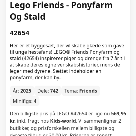
Lego Friends - Ponyfarm
Og Stald
42654
Her er et byggesæt, der vil skabe glæde som gave
til unge hestefans! LEGO® Friends Ponyfarm og
stald (42654) inspirerer piger og drenge fra 7 år til
at skabe deres egne venskabshistorier, mens de
leger med dyrene. Sættet indeholder en
ponyfarm, der kan by...
År:
2025
Dele:
742
Tema:
Friends
Minifigs:
4
Den billigste pris på LEGO #42654 er lige nu
569,95
kr.
inkl. fragt hos
Kids-world
. Vi sammenligner 2
butikker, og prisforskellen mellem billigste og
dyreste tilbud er 30,00 kr.. Priserne er senest