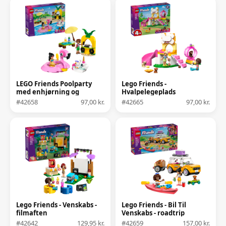
LEGO Friends Poolparty
Lego Friends -
med enhjørning og
Hvalpelegeplads
flamingo
#42658
97,00 kr.
#42665
97,00 kr.
Lego Friends - Venskabs -
Lego Friends - Bil Til
filmaften
Venskabs - roadtrip
#42642
129,95 kr.
#42659
157,00 kr.