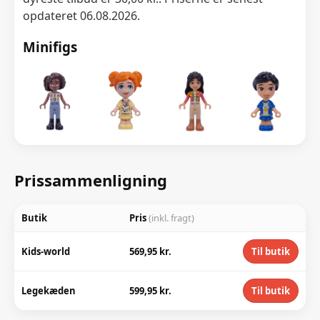
opdateret 06.08.2026.
Minifigs
Prissammenligning
Butik
Pris
(inkl. fragt)
Kids-world
569,95 kr.
Til butik
Legekæden
599,95 kr.
Til butik