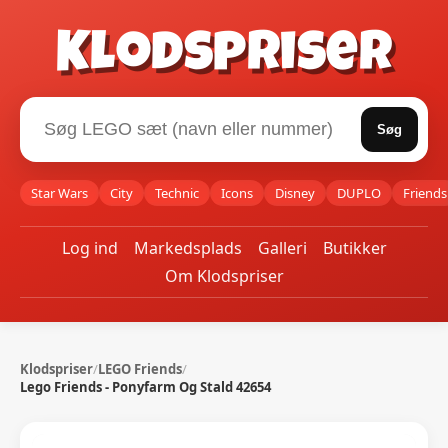
Klodspriser
Søg
Star Wars
City
Technic
Icons
Disney
DUPLO
Friends
Log ind
Markedsplads
Galleri
Butikker
Om Klodspriser
Klodspriser
/
LEGO Friends
/
Lego Friends - Ponyfarm Og Stald 42654