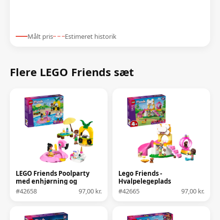
Målt pris
Estimeret historik
Flere LEGO Friends sæt
LEGO Friends Poolparty
Lego Friends -
med enhjørning og
Hvalpelegeplads
flamingo
#42658
97,00 kr.
#42665
97,00 kr.