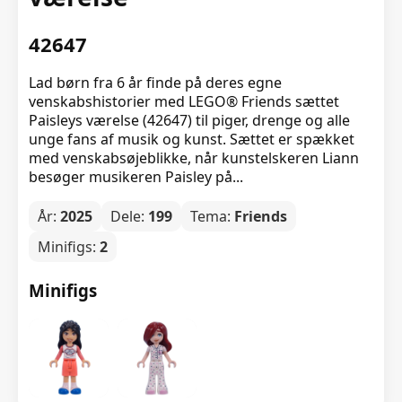
42647
Lad børn fra 6 år finde på deres egne
venskabshistorier med LEGO® Friends sættet
Paisleys værelse (42647) til piger, drenge og alle
unge fans af musik og kunst. Sættet er spækket
med venskabsøjeblikke, når kunstelskeren Liann
besøger musikeren Paisley på...
År:
2025
Dele:
199
Tema:
Friends
Minifigs:
2
Minifigs