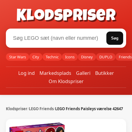
Klodspriser
Søg
Star Wars
City
Technic
Icons
Disney
DUPLO
Friends
Log ind
Markedsplads
Galleri
Butikker
Om Klodspriser
Klodspriser
/
LEGO Friends
/
LEGO Friends Paisleys værelse 42647