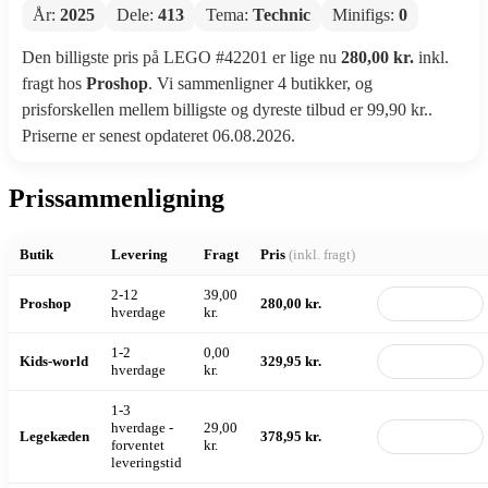
År:
2025
Dele:
413
Tema:
Technic
Minifigs:
0
Den billigste pris på LEGO #42201 er lige nu
280,00 kr.
inkl.
fragt hos
Proshop
. Vi sammenligner 4 butikker, og
prisforskellen mellem billigste og dyreste tilbud er 99,90 kr..
Priserne er senest opdateret 06.08.2026.
Prissammenligning
Butik
Levering
Fragt
Pris
(inkl. fragt)
2-12
39,00
Proshop
280,00 kr.
Til butik
hverdage
kr.
1-2
0,00
Kids-world
329,95 kr.
Til butik
hverdage
kr.
1-3
hverdage -
29,00
Legekæden
378,95 kr.
Til butik
forventet
kr.
leveringstid