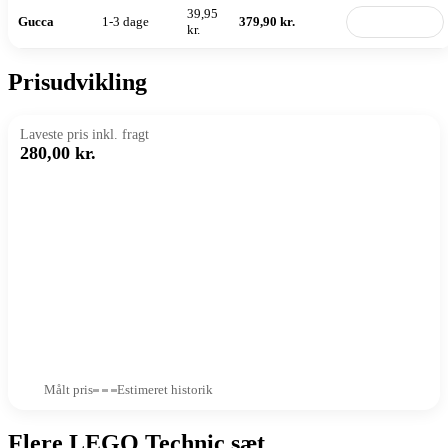
39,95
Gucca
1-3 dage
379,90 kr.
Til butik
kr.
Prisudvikling
Laveste pris inkl. fragt
280,00 kr.
Målt pris
Estimeret historik
Flere LEGO Technic sæt