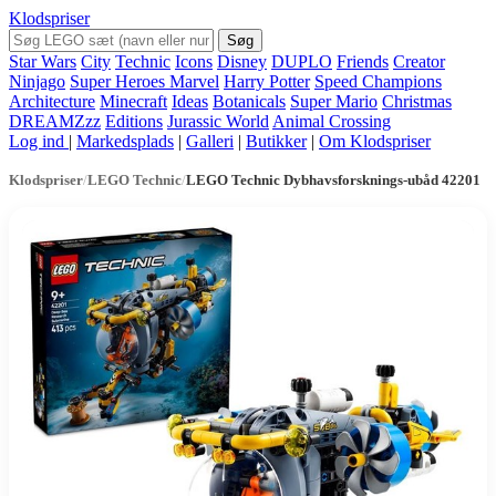
Klodspriser
Søg
Star Wars
City
Technic
Icons
Disney
DUPLO
Friends
Creator
Ninjago
Super Heroes Marvel
Harry Potter
Speed Champions
Architecture
Minecraft
Ideas
Botanicals
Super Mario
Christmas
DREAMZzz
Editions
Jurassic World
Animal Crossing
Log ind
|
Markedsplads
|
Galleri
|
Butikker
|
Om Klodspriser
Klodspriser
/
LEGO Technic
/
LEGO Technic Dybhavsforsknings-ubåd 42201