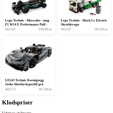
Lego Technic - Mercedes - amg
Lego Technic - Mack Lr Electric
F1 W14 E Performance Pull -
Skraldevogn
back
#42165
228,00 kr.
#42167
291,00 kr.
LEGO Technic Koenigsegg
Jesko Absolut-hyperbil grå
#42173
367,00 kr.
Klodspriser