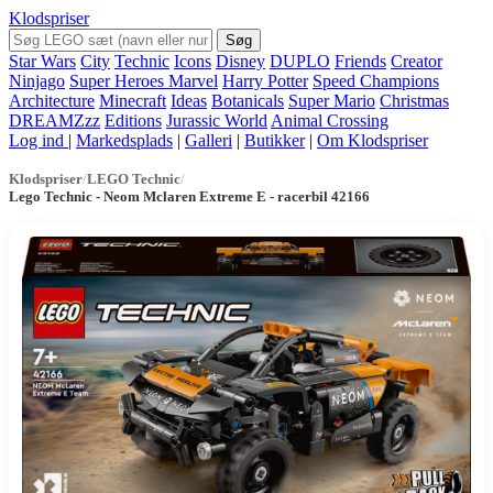
Klodspriser
Søg
Star Wars
City
Technic
Icons
Disney
DUPLO
Friends
Creator
Ninjago
Super Heroes Marvel
Harry Potter
Speed Champions
Architecture
Minecraft
Ideas
Botanicals
Super Mario
Christmas
DREAMZzz
Editions
Jurassic World
Animal Crossing
Log ind
|
Markedsplads
|
Galleri
|
Butikker
|
Om Klodspriser
Klodspriser
/
LEGO Technic
/
Lego Technic - Neom Mclaren Extreme E - racerbil 42166