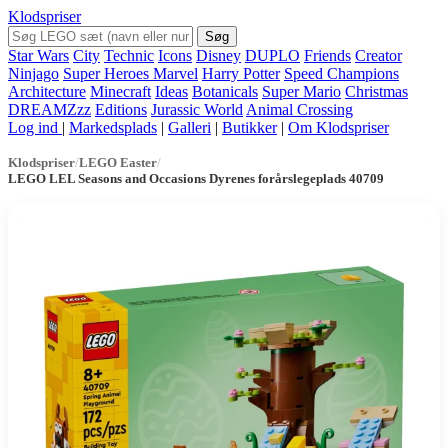
Klodspriser
Søg
Star Wars
City
Technic
Icons
Disney
DUPLO
Friends
Creator
Ninjago
Super Heroes Marvel
Harry Potter
Speed Champions
Architecture
Minecraft
Ideas
Botanicals
Super Mario
Christmas
DREAMZzz
Editions
Jurassic World
Animal Crossing
Log ind
|
Markedsplads
|
Galleri
|
Butikker
|
Om Klodspriser
Klodspriser
/
LEGO Easter
/
LEGO LEL Seasons and Occasions Dyrenes forårslegeplads 40709