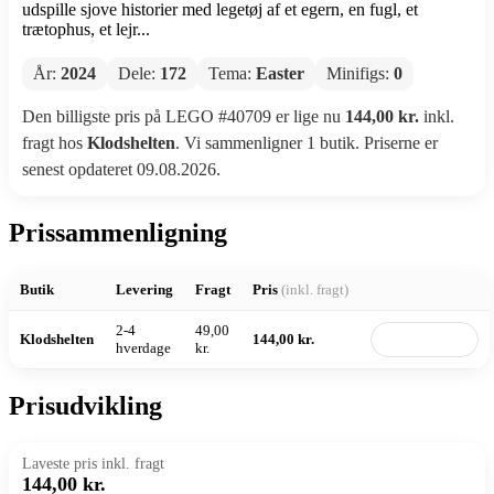
udspille sjove historier med legetøj af et egern, en fugl, et
trætophus, et lejr...
År:
2024
Dele:
172
Tema:
Easter
Minifigs:
0
Den billigste pris på LEGO #40709 er lige nu
144,00 kr.
inkl.
fragt hos
Klodshelten
. Vi sammenligner 1 butik. Priserne er
senest opdateret 09.08.2026.
Prissammenligning
Butik
Levering
Fragt
Pris
(inkl. fragt)
2-4
49,00
Klodshelten
144,00 kr.
Til butik
hverdage
kr.
Prisudvikling
Laveste pris inkl. fragt
144,00 kr.