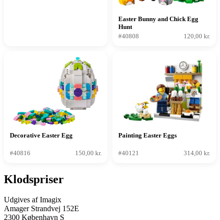
Easter Bunny and Chick Egg
Hunt
#40808
120,00 kr.
Decorative Easter Egg
Painting Easter Eggs
#40816
150,00 kr.
#40121
314,00 kr.
Klodspriser
Udgives af Imagix
Amager Strandvej 152E
2300 København S