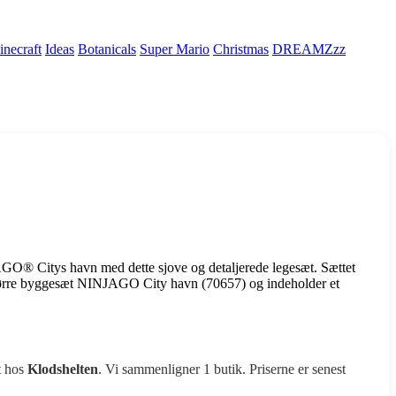
necraft
Ideas
Botanicals
Super Mario
Christmas
DREAMZzz
GO® Citys havn med dette sjove og detaljerede legesæt. Sættet
ørre byggesæt NINJAGO City havn (70657) og indeholder et
t hos
Klodshelten
. Vi sammenligner 1 butik. Priserne er senest