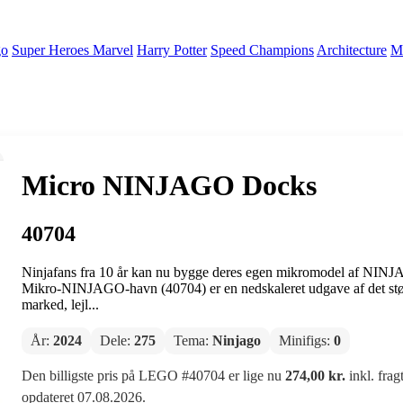
go
Super Heroes Marvel
Harry Potter
Speed Champions
Architecture
Mi
Micro NINJAGO Docks
40704
Ninjafans fra 10 år kan nu bygge deres egen mikromodel af NINJA
Mikro-NINJAGO-havn (40704) er en nedskaleret udgave af det st
marked, lejl...
År:
2024
Dele:
275
Tema:
Ninjago
Minifigs:
0
Den billigste pris på LEGO #40704 er lige nu
274,00 kr.
inkl. frag
opdateret 07.08.2026.