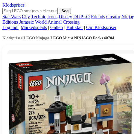
Klodspriser
Søg
Star Wars
City
Technic
Icons
Disney
DUPLO
Friends
Creator
Ninja
Editions
Jurassic World
Animal Crossing
Log ind
|
Markedsplads
|
Galleri
|
Butikker
|
Om Klodspriser
Klodspriser
/
LEGO Ninjago
/
LEGO Micro NINJAGO Docks 40704