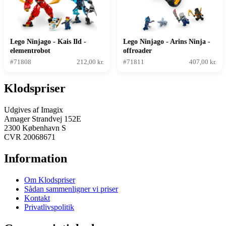
Lego Ninjago - Kais Ild -
Lego Ninjago - Arins Ninja -
elementrobot
offroader
#71808
212,00 kr.
#71811
407,00 kr.
Klodspriser
Udgives af Imagix
Amager Strandvej 152E
2300 København S
CVR 20068671
Information
Om Klodspriser
Sådan sammenligner vi priser
Kontakt
Privatlivspolitik