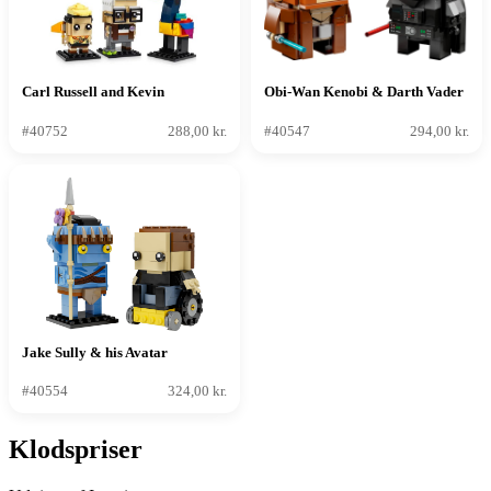
Carl Russell and Kevin
Obi-Wan Kenobi & Darth Vader
#40752
288,00 kr.
#40547
294,00 kr.
Jake Sully & his Avatar
#40554
324,00 kr.
Klodspriser