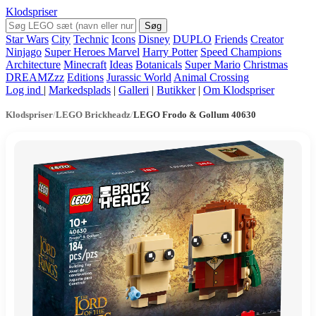
Klodspriser
Søg
Star Wars
City
Technic
Icons
Disney
DUPLO
Friends
Creator
Ninjago
Super Heroes Marvel
Harry Potter
Speed Champions
Architecture
Minecraft
Ideas
Botanicals
Super Mario
Christmas
DREAMZzz
Editions
Jurassic World
Animal Crossing
Log ind
|
Markedsplads
|
Galleri
|
Butikker
|
Om Klodspriser
Klodspriser
/
LEGO Brickheadz
/
LEGO Frodo & Gollum 40630