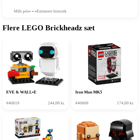
Målt pris
Estimeret historik
Flere LEGO Brickheadz sæt
EVE & WALL•E
Iron Man MK5
#40619
244,00 kr.
#40669
174,00 kr.