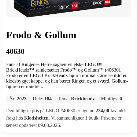
Frodo & Gollum
40630
Fans af Ringenes Herre-sagaen vil elske LEGO®
BrickHeadz™ samlersættet Frodo™ og Gollum™ (40630).
Frodo er en LEGO BrickHeadz-figur i normal størrelse iført en
klodsbygget kappe, og han bærer Ringen og et sværd. Gollum-
figuren er mindre...
År:
2023
Dele:
184
Tema:
Brickheadz
Minifigs:
0
Den billigste pris på LEGO #40630 er lige nu
234,00 kr.
inkl.
fragt hos
Klodshelten
. Vi sammenligner 1 butik. Priserne er
senest opdateret 09.08.2026.