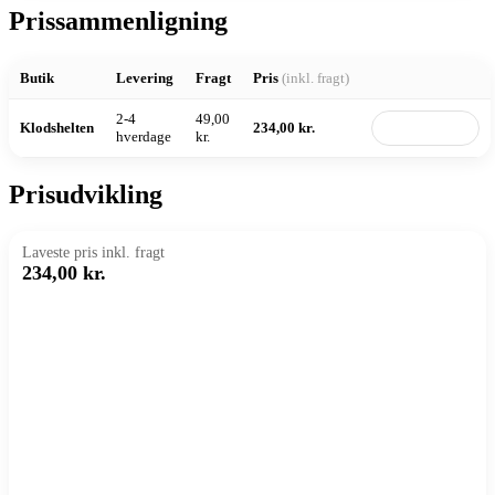
Prissammenligning
Butik
Levering
Fragt
Pris
(inkl. fragt)
2-4
49,00
Klodshelten
234,00 kr.
Til butik
hverdage
kr.
Prisudvikling
Laveste pris inkl. fragt
234,00 kr.