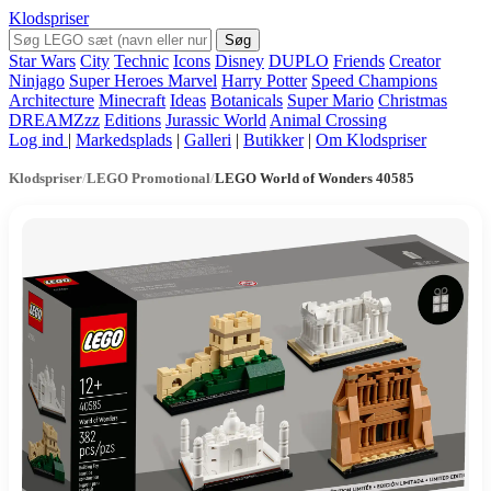
Klodspriser
Søg
Star Wars
City
Technic
Icons
Disney
DUPLO
Friends
Creator
Ninjago
Super Heroes Marvel
Harry Potter
Speed Champions
Architecture
Minecraft
Ideas
Botanicals
Super Mario
Christmas
DREAMZzz
Editions
Jurassic World
Animal Crossing
Log ind
|
Markedsplads
|
Galleri
|
Butikker
|
Om Klodspriser
Klodspriser
/
LEGO Promotional
/
LEGO World of Wonders 40585