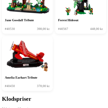
Jane Goodall Tribute
Forest Hideout
#40530
398,00 kr.
#40567
448,00 kr.
Amelia Earhart Tribute
#40450
378,00 kr.
Klodspriser