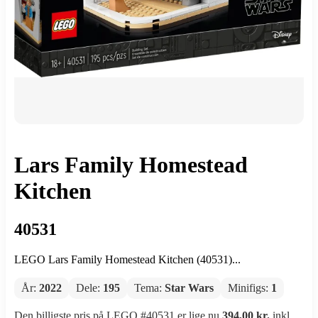
Lars Family Homestead
Kitchen
40531
LEGO Lars Family Homestead Kitchen (40531)...
År:
2022
Dele:
195
Tema:
Star Wars
Minifigs:
1
Den billigste pris på LEGO #40531 er lige nu
394,00 kr.
inkl.