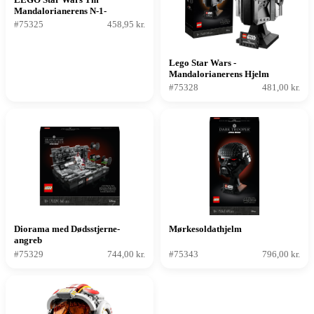
Mandalorianerens N-1-
Stjernejager
#75325
458,95 kr.
Lego Star Wars -
Mandalorianerens Hjelm
#75328
481,00 kr.
Diorama med Dødsstjerne-
Mørkesoldathjelm
angreb
#75329
744,00 kr.
#75343
796,00 kr.