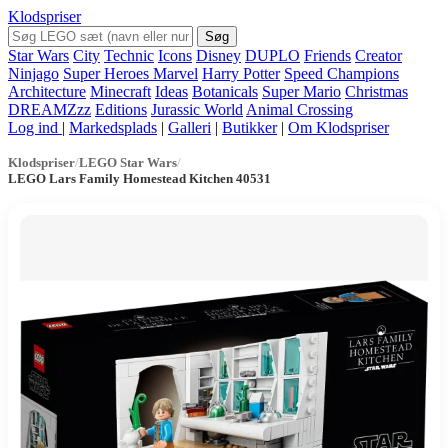
Klodspriser
Søg
Star Wars
City
Technic
Icons
Disney
DUPLO
Friends
Creator
Ninjago
Super Heroes Marvel
Harry Potter
Speed Champions
Architecture
Minecraft
Ideas
Botanicals
Super Mario
Christmas
DREAMZzz
Editions
Jurassic World
Animal Crossing
Log ind
|
Markedsplads
|
Galleri
|
Butikker
|
Om Klodspriser
Klodspriser
/
LEGO Star Wars
/
LEGO Lars Family Homestead Kitchen 40531