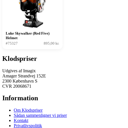
Luke Skywalker (Red Five)
Helmet
#75327
895,00 kr.
Klodspriser
Udgives af Imagix
Amager Strandvej 152E
2300 København S
CVR 20068671
Information
Om Klodspriser
Sådan sammenligner vi priser
Kontakt
Privatlivspolitik