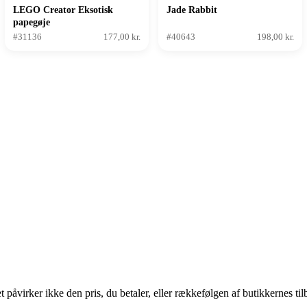
LEGO Creator Eksotisk
Jade Rabbit
papegøje
#31136
177,00 kr.
#40643
198,00 kr.
 påvirker ikke den pris, du betaler, eller rækkefølgen af butikkernes til