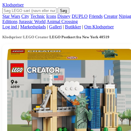
Klodspriser
Søg
Star Wars
City
Technic
Icons
Disney
DUPLO
Friends
Creator
Ninja
Editions
Jurassic World
Animal Crossing
Log ind
|
Markedsplads
|
Galleri
|
Butikker
|
Om Klodspriser
Klodspriser
/
LEGO Creator
/
LEGO Postkort fra New York 40519