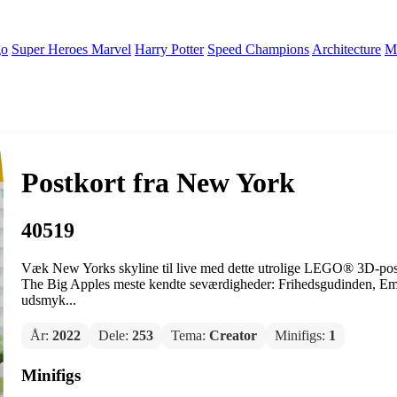
go
Super Heroes Marvel
Harry Potter
Speed Champions
Architecture
Mi
Postkort fra New York
40519
Væk New Yorks skyline til live med dette utrolige LEGO® 3D-postk
The Big Apples meste kendte seværdigheder: Frihedsgudinden, Em
udsmyk...
År:
2022
Dele:
253
Tema:
Creator
Minifigs:
1
Minifigs