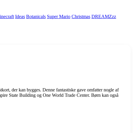
necraft
Ideas
Botanicals
Super Mario
Christmas
DREAMZzz
ort, der kan bygges. Denne fantastiske gave omfatter nogle af
pire State Building og One World Trade Center. Børn kan også