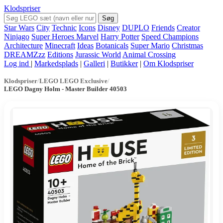
Klodspriser
Søg
Star Wars
City
Technic
Icons
Disney
DUPLO
Friends
Creator
Ninjago
Super Heroes Marvel
Harry Potter
Speed Champions
Architecture
Minecraft
Ideas
Botanicals
Super Mario
Christmas
DREAMZzz
Editions
Jurassic World
Animal Crossing
Log ind
|
Markedsplads
|
Galleri
|
Butikker
|
Om Klodspriser
Klodspriser
/
LEGO LEGO Exclusive
/
LEGO Dagny Holm - Master Builder 40503