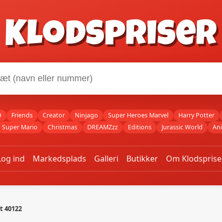
Klodspriser
O
Friends
Creator
Ninjago
Super Heroes Marvel
Harry Potter
Super Mario
Christmas
DREAMZzz
Editions
Jurassic World
An
Log ind
Markedsplads
Galleri
Butikker
Om Klodsprise
t 40122