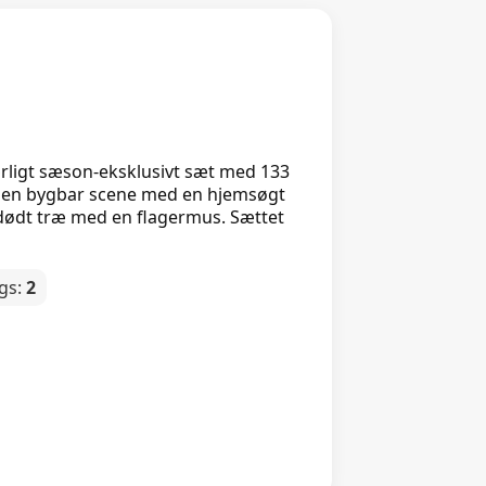
ærligt sæson-eksklusivt sæt med 133
 af en bygbar scene med en hjemsøgt
dødt træ med en flagermus. Sættet
igs:
2