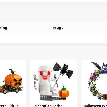
ring
Fragt
tern Pickup
Celebration Series:
Halloween Wr