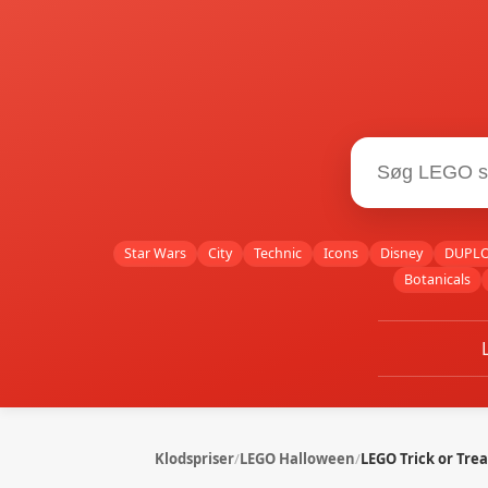
Star Wars
City
Technic
Icons
Disney
DUPL
Botanicals
Klodspriser
/
LEGO Halloween
/
LEGO Trick or Trea