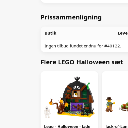
Prissammenligning
Butik
Leve
Ingen tilbud fundet endnu for #40122.
Flere LEGO Halloween sæt
Lego - Halloween - lade
Jack-o'-Lan