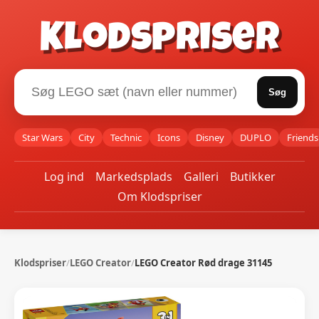
Klodspriser
Søg
Star Wars
City
Technic
Icons
Disney
DUPLO
Friends
Log ind
Markedsplads
Galleri
Butikker
Om Klodspriser
Klodspriser
/
LEGO Creator
/
LEGO Creator Rød drage 31145