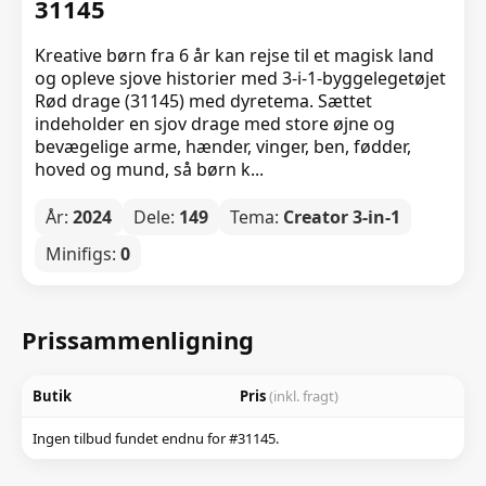
31145
Kreative børn fra 6 år kan rejse til et magisk land
og opleve sjove historier med 3-i-1-byggelegetøjet
Rød drage (31145) med dyretema. Sættet
indeholder en sjov drage med store øjne og
bevægelige arme, hænder, vinger, ben, fødder,
hoved og mund, så børn k...
År:
2024
Dele:
149
Tema:
Creator 3-in-1
Minifigs:
0
Prissammenligning
Butik
Pris
(inkl. fragt)
Ingen tilbud fundet endnu for #31145.