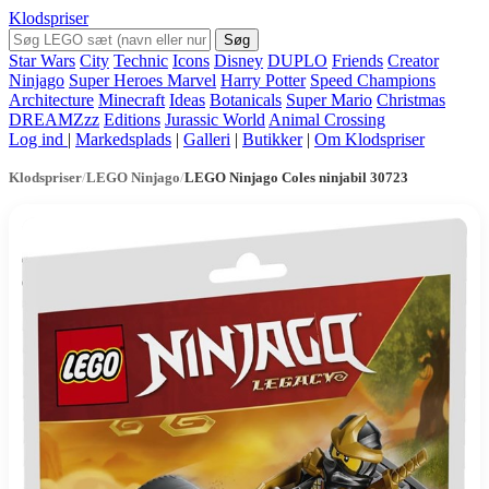
Klodspriser
Søg
Star Wars
City
Technic
Icons
Disney
DUPLO
Friends
Creator
Ninjago
Super Heroes Marvel
Harry Potter
Speed Champions
Architecture
Minecraft
Ideas
Botanicals
Super Mario
Christmas
DREAMZzz
Editions
Jurassic World
Animal Crossing
Log ind
|
Markedsplads
|
Galleri
|
Butikker
|
Om Klodspriser
Klodspriser
/
LEGO Ninjago
/
LEGO Ninjago Coles ninjabil 30723