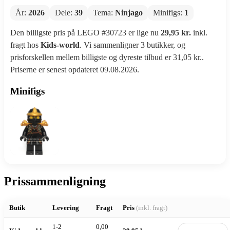
År:
2026
Dele:
39
Tema:
Ninjago
Minifigs:
1
Den billigste pris på LEGO #30723 er lige nu
29,95 kr.
inkl.
fragt hos
Kids-world
. Vi sammenligner 3 butikker, og
prisforskellen mellem billigste og dyreste tilbud er 31,05 kr..
Priserne er senest opdateret 09.08.2026.
Minifigs
Prissammenligning
Butik
Levering
Fragt
Pris
(inkl. fragt)
1-2
0,00