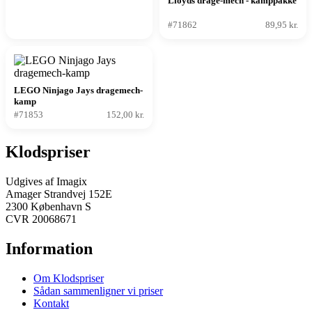
Lloyds drage-mech - kamppakke
#71862
89,95 kr.
LEGO Ninjago Jays dragemech-
kamp
#71853
152,00 kr.
Klodspriser
Udgives af Imagix
Amager Strandvej 152E
2300 København S
CVR 20068671
Information
Om Klodspriser
Sådan sammenligner vi priser
Kontakt