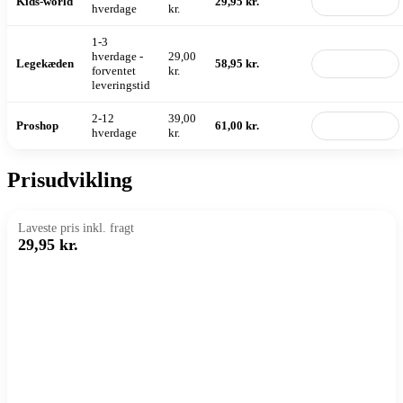
Kids-world
29,95 kr.
Til butik
hverdage
kr.
1-3
hverdage -
29,00
Legekæden
58,95 kr.
Til butik
forventet
kr.
leveringstid
2-12
39,00
Proshop
61,00 kr.
Til butik
hverdage
kr.
Prisudvikling
Laveste pris inkl. fragt
29,95 kr.