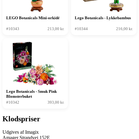
LEGO Botanicals Mini-orkidé
Lego Botanicals - Lykkebambus
#10343
213,00 kr.
#10344
216,00 kr.
Lego Botanicals - Smuk Pink
Blomsterbuket
#10342
393,00 kr.
Klodspriser
Udgives af Imagix
Amager Strandvej 152E