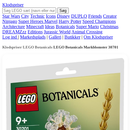
Klodspriser
Søg
Star Wars
City
Technic
Icons
Disney
DUPLO
Friends
Creator
Ninjago
Super Heroes Marvel
Harry Potter
Speed Champions
Architecture
Minecraft
Ideas
Botanicals
Super Mario
Christmas
DREAMZzz
Editions
Jurassic World
Animal Crossing
Log ind
|
Markedsplads
|
Galleri
|
Butikker
|
Om Klodspriser
Klodspriser
/
LEGO Botanicals
/
LEGO Botanicals Markblomster 30701