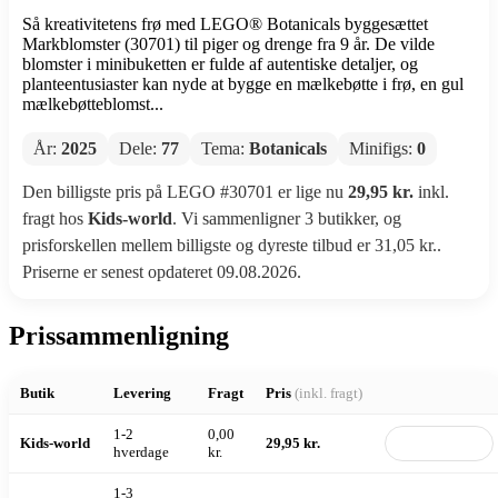
Så kreativitetens frø med LEGO® Botanicals byggesættet
Markblomster (30701) til piger og drenge fra 9 år. De vilde
blomster i minibuketten er fulde af autentiske detaljer, og
planteentusiaster kan nyde at bygge en mælkebøtte i frø, en gul
mælkebøtteblomst...
År:
2025
Dele:
77
Tema:
Botanicals
Minifigs:
0
Den billigste pris på LEGO #30701 er lige nu
29,95 kr.
inkl.
fragt hos
Kids-world
. Vi sammenligner 3 butikker, og
prisforskellen mellem billigste og dyreste tilbud er 31,05 kr..
Priserne er senest opdateret 09.08.2026.
Prissammenligning
Butik
Levering
Fragt
Pris
(inkl. fragt)
1-2
0,00
Kids-world
29,95 kr.
Til butik
hverdage
kr.
1-3