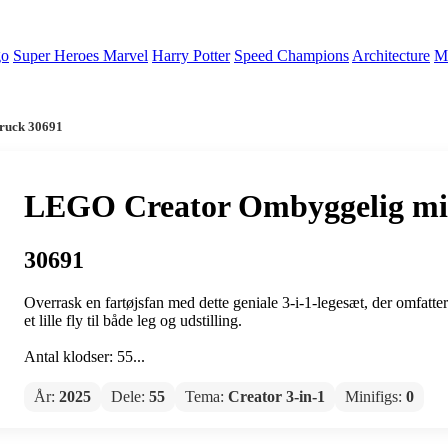
go
Super Heroes Marvel
Harry Potter
Speed Champions
Architecture
Mi
ruck 30691
LEGO Creator Ombyggelig mi
30691
Overrask en fartøjsfan med dette geniale 3-i-1-legesæt, der omfatter
et lille fly til både leg og udstilling.
Antal klodser: 55...
År:
2025
Dele:
55
Tema:
Creator 3-in-1
Minifigs:
0