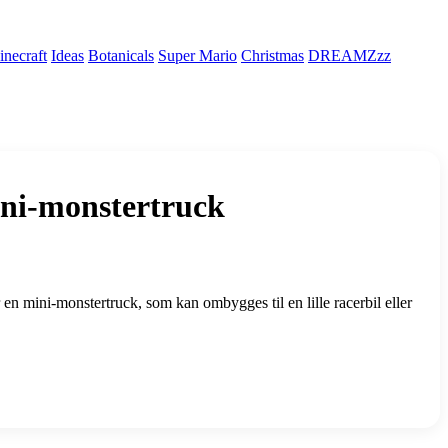
necraft
Ideas
Botanicals
Super Mario
Christmas
DREAMZzz
ni-monstertruck
 en mini-monstertruck, som kan ombygges til en lille racerbil eller