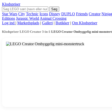
Klodspriser
Søg
Star Wars
City
Technic
Icons
Disney
DUPLO
Friends
Creator
Ninja
Editions
Jurassic World
Animal Crossing
Log ind
|
Markedsplads
|
Galleri
|
Butikker
|
Om Klodspriser
Klodspriser
/
LEGO Creator 3-in-1
/
LEGO Creator Ombyggelig mini-monstert