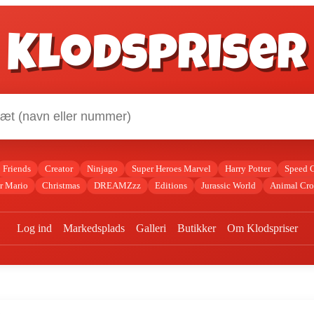
Klodspriser
Friends
Creator
Ninjago
Super Heroes Marvel
Harry Potter
Speed 
r Mario
Christmas
DREAMZzz
Editions
Jurassic World
Animal Cro
Log ind
Markedsplads
Galleri
Butikker
Om Klodspriser