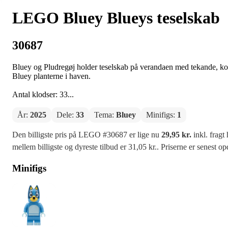
LEGO Bluey Blueys teselskab
30687
Bluey og Pludregøj holder teselskab på verandaen med tekande, kop
Bluey planterne i haven.
Antal klodser: 33...
År:
2025
Dele:
33
Tema:
Bluey
Minifigs:
1
Den billigste pris på LEGO #30687 er lige nu
29,95 kr.
inkl. fragt
mellem billigste og dyreste tilbud er 31,05 kr.. Priserne er senest o
Minifigs