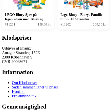
LEGO Bluey Sjov på
Lego Bluey - Blueys Familie -
legepladsen med Bluey og
biltur Til Stranden
Chloe
#11201
158,00 kr.
#11202
209,00 kr.
Klodspriser
Udgives af Imagix
Amager Strandvej 152E
2300 København S
CVR 20068671
Information
Om Klodspriser
Sådan sammenligner vi priser
Kontakt
Privatlivspolitik
Gennemsigtighed